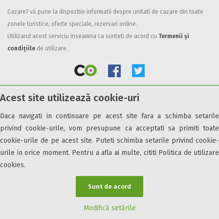
Cazare7 vă pune la dispozitie informatii despre unitati de cazare din toate
Facilități
zonele turistice, oferte speciale, rezervari online.
Internet wireless
Utilizand acest serviciu inseamna ca sunteti de acord cu
Termenii și
Parcare
condițiile
de utilizare.
Plata cu cardul
Restaurant
All inclusive
Acest site utilizează cookie-uri
Pensiune completa
© 2026 Cazare7. Toate drepturile rezervate.
Demipensiune
Daca navigati in continuare pe acest site fara a schimba setarile
Mic dejun
privind cookie-urile, vom presupune ca acceptati sa primiti toate
Obiective turistice
Informații utile
Parteneri Cazare7
Harta Cazare7
Accepta animale
cookie-urile de pe acest site. Puteti schimba setarile privind cookie-
Accepta voucher vacanta
urile in orice moment. Pentru a afla ai multe, cititi Politica de utilizare
cookies.
Acces bucatarie
Acces persoane cu dizabilități
Sunt de acord
ATV
Bar
Modifică setările
Beauty center