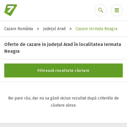
Cazare România
»
Județul Arad
»
Cazare Iermata Neagra
Stele / margarete
Ai uitat parola?
Neclasificat
Oferte de cazare in județul Arad în localitatea Iermata
1 stea / margareta
Neagra
2 stele / margarete
3 stele / margarete
Filtrează rezultate căutare
4 stele / margarete
5 stele / margarete
Ne pare rău, dar nu sa găsit niciun rezultat după criteriile de
Selecteaza pretul
căutare alese.
Pret:
0
-
0
LEI