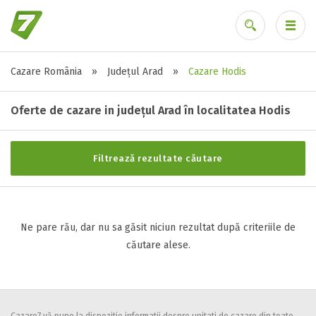
Cazare România
»
Județul Arad
»
Cazare Hodis
Stele / margarete
Ai uitat parola?
Neclasificat
Oferte de cazare in județul Arad în localitatea Hodis
1 stea / margareta
2 stele / margarete
Filtrează rezultate căutare
3 stele / margarete
4 stele / margarete
5 stele / margarete
Ne pare rău, dar nu sa găsit niciun rezultat după criteriile de
căutare alese.
Selecteaza pretul
Pret:
0
-
0
LEI