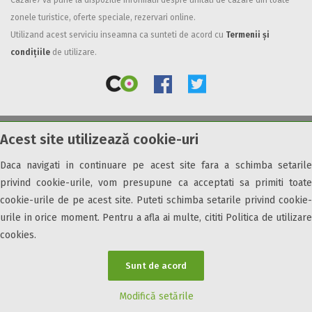
Cazare7 vă pune la dispozitie informatii despre unitati de cazare din toate
zonele turistice, oferte speciale, rezervari online.
Facilități
Utilizand acest serviciu inseamna ca sunteti de acord cu
Termenii și
Internet wireless
condițiile
de utilizare.
Parcare
Plata cu cardul
Restaurant
All inclusive
Acest site utilizează cookie-uri
© 2026 Cazare7. Toate drepturile rezervate.
Pensiune completa
Demipensiune
Daca navigati in continuare pe acest site fara a schimba setarile
Obiective turistice
Informații utile
Parteneri Cazare7
Harta Cazare7
Mic dejun
privind cookie-urile, vom presupune ca acceptati sa primiti toate
Accepta animale
cookie-urile de pe acest site. Puteti schimba setarile privind cookie-
Accepta voucher vacanta
urile in orice moment. Pentru a afla ai multe, cititi Politica de utilizare
cookies.
Acces bucatarie
Acces persoane cu dizabilități
Sunt de acord
ATV
Bar
Modifică setările
Beauty center