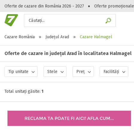
Oferte de cazare din România 2026 - 2027
Oferte promoționale
Căutați...
Gasești hote
Cazare România
»
Județul Arad
»
Cazare Halmagel
Oferte de cazare in județul Arad în localitatea Halmagel
Tip unitate
Stele
Preț
Facilități
Total unitați găsite:
1