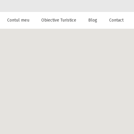
Contul meu
Obiective Turistice
Blog
Contact
 de cazare la