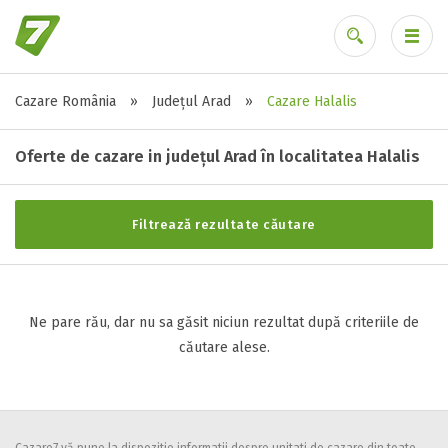
Cazare România
»
Județul Arad
»
Cazare Halalis
Stele / margarete
Ai uitat parola?
Neclasificat
Oferte de cazare in județul Arad în localitatea Halalis
1 stea / margareta
2 stele / margarete
Filtrează rezultate căutare
3 stele / margarete
4 stele / margarete
5 stele / margarete
Ne pare rău, dar nu sa găsit niciun rezultat după criteriile de
căutare alese.
Selecteaza pretul
Pret:
0
-
0
LEI