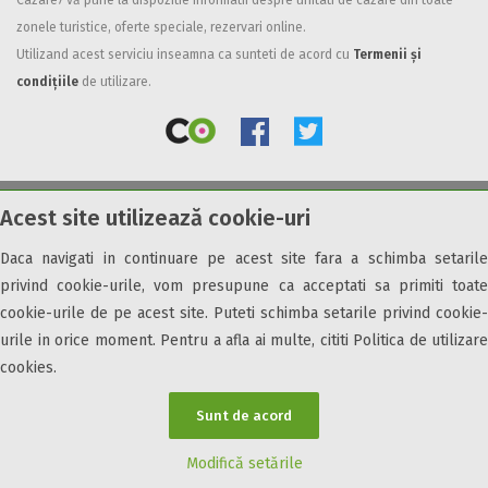
Cazare7 vă pune la dispozitie informatii despre unitati de cazare din toate
zonele turistice, oferte speciale, rezervari online.
Facilități
Utilizand acest serviciu inseamna ca sunteti de acord cu
Termenii și
Internet wireless
condițiile
de utilizare.
Parcare
Plata cu cardul
Restaurant
All inclusive
Acest site utilizează cookie-uri
© 2026 Cazare7. Toate drepturile rezervate.
Pensiune completa
Demipensiune
Daca navigati in continuare pe acest site fara a schimba setarile
Obiective turistice
Informații utile
Parteneri Cazare7
Harta Cazare7
Mic dejun
privind cookie-urile, vom presupune ca acceptati sa primiti toate
Accepta animale
cookie-urile de pe acest site. Puteti schimba setarile privind cookie-
Accepta voucher vacanta
urile in orice moment. Pentru a afla ai multe, cititi Politica de utilizare
cookies.
Acces bucatarie
Acces persoane cu dizabilități
Sunt de acord
ATV
Bar
Modifică setările
Beauty center