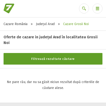
Cazare România
»
Județul Arad
»
Cazare Grosii Noi
Stele / margarete
Ai uitat parola?
Neclasificat
Oferte de cazare in județul Arad în localitatea Grosii
1 stea / margareta
Noi
2 stele / margarete
3 stele / margarete
Filtrează rezultate căutare
4 stele / margarete
5 stele / margarete
Ne pare rău, dar nu sa găsit niciun rezultat după criteriile de
Selecteaza pretul
căutare alese.
Pret:
0
-
0
LEI