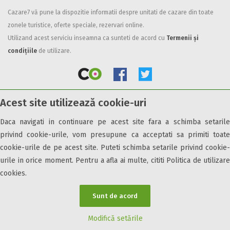
Cazare7 vă pune la dispozitie informatii despre unitati de cazare din toate
Facilități
zonele turistice, oferte speciale, rezervari online.
Internet wireless
Utilizand acest serviciu inseamna ca sunteti de acord cu
Termenii și
Parcare
condițiile
de utilizare.
Plata cu cardul
Restaurant
All inclusive
Acest site utilizează cookie-uri
Pensiune completa
© 2026 Cazare7. Toate drepturile rezervate.
Demipensiune
Daca navigati in continuare pe acest site fara a schimba setarile
Mic dejun
privind cookie-urile, vom presupune ca acceptati sa primiti toate
Obiective turistice
Informații utile
Parteneri Cazare7
Harta Cazare7
Accepta animale
cookie-urile de pe acest site. Puteti schimba setarile privind cookie-
Accepta voucher vacanta
urile in orice moment. Pentru a afla ai multe, cititi Politica de utilizare
cookies.
Acces bucatarie
Acces persoane cu dizabilități
Sunt de acord
ATV
Bar
Modifică setările
Beauty center