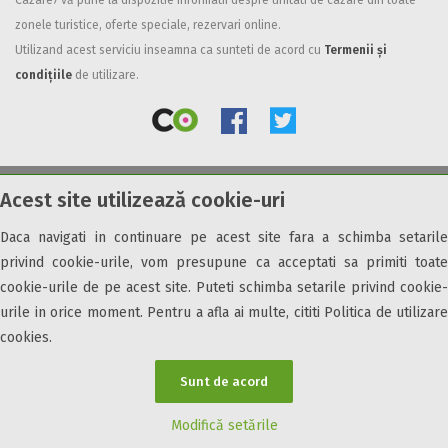
Cazare7 vă pune la dispozitie informatii despre unitati de cazare din toate
zonele turistice, oferte speciale, rezervari online.
Facilități
Utilizand acest serviciu inseamna ca sunteti de acord cu
Termenii și
Internet wireless
condițiile
de utilizare.
Parcare
Plata cu cardul
Restaurant
All inclusive
Acest site utilizează cookie-uri
© 2026 Cazare7. Toate drepturile rezervate.
Pensiune completa
Demipensiune
Daca navigati in continuare pe acest site fara a schimba setarile
Obiective turistice
Informații utile
Parteneri Cazare7
Harta Cazare7
Mic dejun
privind cookie-urile, vom presupune ca acceptati sa primiti toate
Accepta animale
cookie-urile de pe acest site. Puteti schimba setarile privind cookie-
Accepta voucher vacanta
urile in orice moment. Pentru a afla ai multe, cititi Politica de utilizare
cookies.
Acces bucatarie
Acces persoane cu dizabilități
Sunt de acord
ATV
Bar
Modifică setările
Beauty center