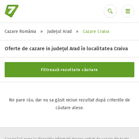
Cazare România
»
Județul Arad
»
Cazare Craiva
Stele / margarete
Ai uitat parola?
Neclasificat
Oferte de cazare in județul Arad în localitatea Craiva
1 stea / margareta
2 stele / margarete
Filtrează rezultate căutare
3 stele / margarete
4 stele / margarete
5 stele / margarete
Ne pare rău, dar nu sa găsit niciun rezultat după criteriile de
căutare alese.
Selecteaza pretul
Pret:
0
-
0
LEI