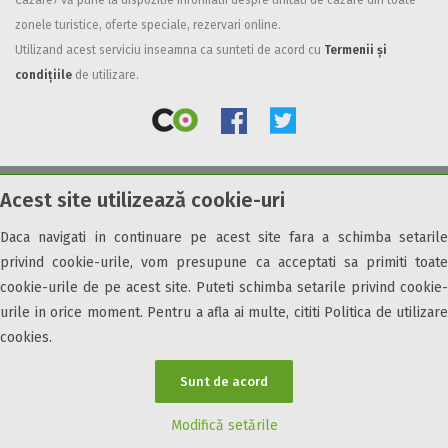
Cazare7 vă pune la dispozitie informatii despre unitati de cazare din toate
zonele turistice, oferte speciale, rezervari online.
Facilități
Utilizand acest serviciu inseamna ca sunteti de acord cu
Termenii și
Internet wireless
condițiile
de utilizare.
Parcare
Plata cu cardul
Restaurant
All inclusive
Acest site utilizează cookie-uri
© 2026 Cazare7. Toate drepturile rezervate.
Pensiune completa
Demipensiune
Daca navigati in continuare pe acest site fara a schimba setarile
Obiective turistice
Informații utile
Parteneri Cazare7
Harta Cazare7
Mic dejun
privind cookie-urile, vom presupune ca acceptati sa primiti toate
Accepta animale
cookie-urile de pe acest site. Puteti schimba setarile privind cookie-
Accepta voucher vacanta
urile in orice moment. Pentru a afla ai multe, cititi Politica de utilizare
cookies.
Acces bucatarie
Acces persoane cu dizabilități
Sunt de acord
ATV
Bar
Modifică setările
Beauty center