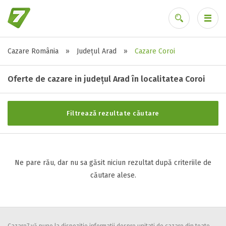
Cazare România
»
Județul Arad
»
Cazare Coroi
Stele / margarete
Ai uitat parola?
Neclasificat
Oferte de cazare in județul Arad în localitatea Coroi
1 stea / margareta
2 stele / margarete
Filtrează rezultate căutare
3 stele / margarete
4 stele / margarete
5 stele / margarete
Ne pare rău, dar nu sa găsit niciun rezultat după criteriile de
căutare alese.
Selecteaza pretul
Pret:
0
-
0
LEI