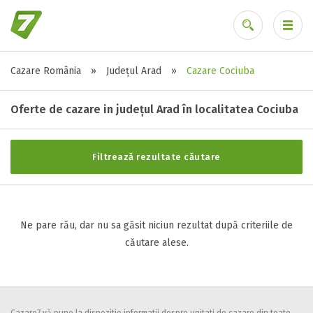
Cazare România
»
Județul Arad
»
Cazare Cociuba
Stele / margarete
Ai uitat parola?
Neclasificat
Oferte de cazare in județul Arad în localitatea Cociuba
1 stea / margareta
2 stele / margarete
Filtrează rezultate căutare
3 stele / margarete
4 stele / margarete
5 stele / margarete
Ne pare rău, dar nu sa găsit niciun rezultat după criteriile de
căutare alese.
Selecteaza pretul
Pret:
0
-
0
LEI