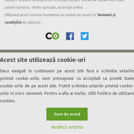
Cazare7 vă pune la dispozitie informatii despre unitati de cazare din toate
zonele turistice, oferte speciale, rezervari online.
Facilități
Utilizand acest serviciu inseamna ca sunteti de acord cu
Termenii și
Internet wireless
condițiile
de utilizare.
Parcare
Plata cu cardul
Restaurant
All inclusive
Acest site utilizează cookie-uri
© 2026 Cazare7. Toate drepturile rezervate.
Pensiune completa
Demipensiune
Daca navigati in continuare pe acest site fara a schimba setarile
Obiective turistice
Informații utile
Parteneri Cazare7
Harta Cazare7
Mic dejun
privind cookie-urile, vom presupune ca acceptati sa primiti toate
Accepta animale
cookie-urile de pe acest site. Puteti schimba setarile privind cookie-
Accepta voucher vacanta
urile in orice moment. Pentru a afla ai multe, cititi Politica de utilizare
cookies.
Acces bucatarie
Acces persoane cu dizabilități
Sunt de acord
ATV
Bar
Modifică setările
Beauty center