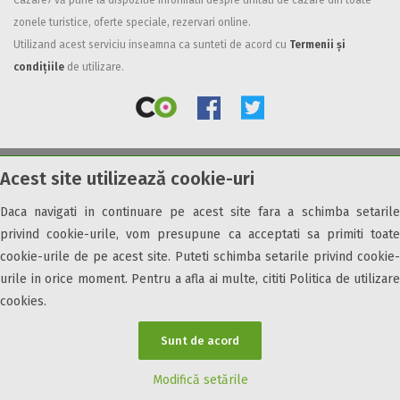
Cazare7 vă pune la dispozitie informatii despre unitati de cazare din toate
zonele turistice, oferte speciale, rezervari online.
Facilități
Utilizand acest serviciu inseamna ca sunteti de acord cu
Termenii și
Internet wireless
condițiile
de utilizare.
Parcare
Plata cu cardul
Restaurant
All inclusive
Acest site utilizează cookie-uri
© 2026 Cazare7. Toate drepturile rezervate.
Pensiune completa
Demipensiune
Daca navigati in continuare pe acest site fara a schimba setarile
Obiective turistice
Informații utile
Parteneri Cazare7
Harta Cazare7
Mic dejun
privind cookie-urile, vom presupune ca acceptati sa primiti toate
Accepta animale
cookie-urile de pe acest site. Puteti schimba setarile privind cookie-
Accepta voucher vacanta
urile in orice moment. Pentru a afla ai multe, cititi Politica de utilizare
cookies.
Acces bucatarie
Acces persoane cu dizabilități
Sunt de acord
ATV
Bar
Modifică setările
Beauty center