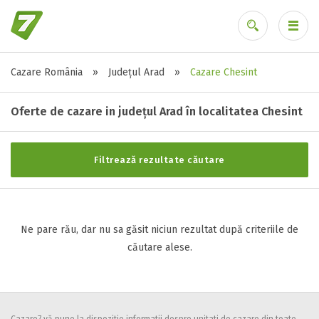
Cazare România
»
Județul Arad
»
Cazare Chesint
Stele / margarete
Ai uitat parola?
Neclasificat
Oferte de cazare in județul Arad în localitatea Chesint
1 stea / margareta
2 stele / margarete
Filtrează rezultate căutare
3 stele / margarete
4 stele / margarete
5 stele / margarete
Ne pare rău, dar nu sa găsit niciun rezultat după criteriile de
căutare alese.
Selecteaza pretul
Pret:
0
-
0
LEI