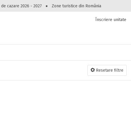
Peste 10549 oferte de cazare!
 de cazare 2026 - 2027
Zone turistice din România
Înscriere unitate
luri, pensiuni, vile, apartamente sau alte unitați
cel mai bun preț.
Ai uitat parola?
Resetare filtre