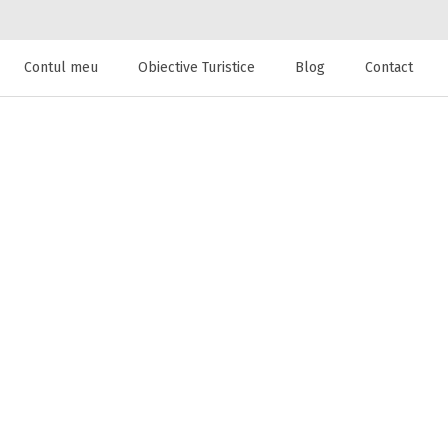
Contul meu
Obiective Turistice
Blog
Contact
 de cazare la