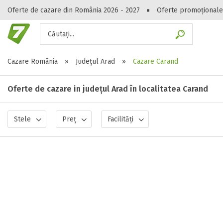
Oferte de cazare din România 2026 - 2027
Oferte promoționale
Căutați...
Gasești hote
Cazare România
»
Județul Arad
»
Cazare Carand
Oferte de cazare in județul Arad în localitatea Carand
Stele
Preț
Facilități