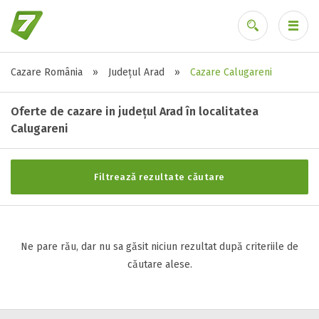
Cazare România
»
Județul Arad
»
Cazare Calugareni
Stele / margarete
Ai uitat parola?
Neclasificat
Oferte de cazare in județul Arad în localitatea
1 stea / margareta
Calugareni
2 stele / margarete
3 stele / margarete
Filtrează rezultate căutare
4 stele / margarete
5 stele / margarete
Ne pare rău, dar nu sa găsit niciun rezultat după criteriile de
Selecteaza pretul
căutare alese.
Pret:
0
-
0
LEI