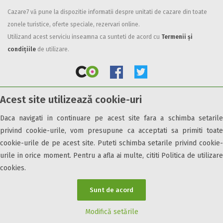
Cazare7 vă pune la dispozitie informatii despre unitati de cazare din toate
Facilități
zonele turistice, oferte speciale, rezervari online.
Internet wireless
Utilizand acest serviciu inseamna ca sunteti de acord cu
Termenii și
Parcare
condițiile
de utilizare.
Plata cu cardul
Restaurant
All inclusive
Acest site utilizează cookie-uri
Pensiune completa
© 2026 Cazare7. Toate drepturile rezervate.
Demipensiune
Daca navigati in continuare pe acest site fara a schimba setarile
Mic dejun
privind cookie-urile, vom presupune ca acceptati sa primiti toate
Obiective turistice
Informații utile
Parteneri Cazare7
Harta Cazare7
Accepta animale
cookie-urile de pe acest site. Puteti schimba setarile privind cookie-
Accepta voucher vacanta
urile in orice moment. Pentru a afla ai multe, cititi Politica de utilizare
cookies.
Acces bucatarie
Acces persoane cu dizabilități
Sunt de acord
ATV
Bar
Modifică setările
Beauty center