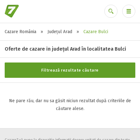
Cazare România
»
Județul Arad
»
Cazare Bulci
Stele / margarete
Ai uitat parola?
Neclasificat
Oferte de cazare in județul Arad în localitatea Bulci
1 stea / margareta
2 stele / margarete
Filtrează rezultate căutare
3 stele / margarete
4 stele / margarete
5 stele / margarete
Ne pare rău, dar nu sa găsit niciun rezultat după criteriile de
căutare alese.
Selecteaza pretul
Pret:
0
-
0
LEI