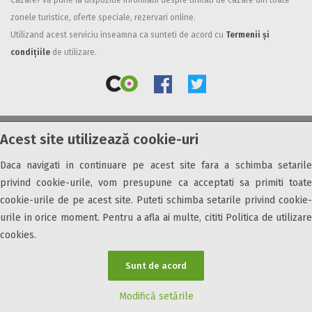
Cazare7 vă pune la dispozitie informatii despre unitati de cazare din toate
zonele turistice, oferte speciale, rezervari online.
Facilități
Utilizand acest serviciu inseamna ca sunteti de acord cu
Termenii și
Internet wireless
condițiile
de utilizare.
Parcare
Plata cu cardul
Restaurant
All inclusive
Acest site utilizează cookie-uri
© 2026 Cazare7. Toate drepturile rezervate.
Pensiune completa
Demipensiune
Daca navigati in continuare pe acest site fara a schimba setarile
Obiective turistice
Informații utile
Parteneri Cazare7
Harta Cazare7
Mic dejun
privind cookie-urile, vom presupune ca acceptati sa primiti toate
Accepta animale
cookie-urile de pe acest site. Puteti schimba setarile privind cookie-
Accepta voucher vacanta
urile in orice moment. Pentru a afla ai multe, cititi Politica de utilizare
cookies.
Acces bucatarie
Acces persoane cu dizabilități
Sunt de acord
ATV
Bar
Modifică setările
Beauty center