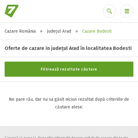
Cazare România
»
Județul Arad
»
Cazare Bodesti
Stele / margarete
Ai uitat parola?
Neclasificat
Oferte de cazare in județul Arad în localitatea Bodesti
1 stea / margareta
2 stele / margarete
Filtrează rezultate căutare
3 stele / margarete
4 stele / margarete
5 stele / margarete
Ne pare rău, dar nu sa găsit niciun rezultat după criteriile de
căutare alese.
Selecteaza pretul
Pret:
0
-
0
LEI