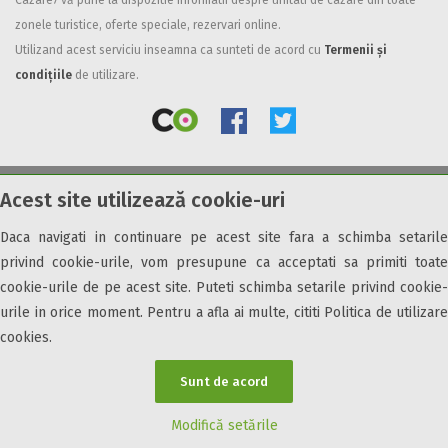
Cazare7 vă pune la dispozitie informatii despre unitati de cazare din toate
zonele turistice, oferte speciale, rezervari online.
Facilități
Utilizand acest serviciu inseamna ca sunteti de acord cu
Termenii și
Internet wireless
condițiile
de utilizare.
Parcare
Plata cu cardul
Restaurant
All inclusive
Acest site utilizează cookie-uri
© 2026 Cazare7. Toate drepturile rezervate.
Pensiune completa
Demipensiune
Daca navigati in continuare pe acest site fara a schimba setarile
Obiective turistice
Informații utile
Parteneri Cazare7
Harta Cazare7
Mic dejun
privind cookie-urile, vom presupune ca acceptati sa primiti toate
Accepta animale
cookie-urile de pe acest site. Puteti schimba setarile privind cookie-
Accepta voucher vacanta
urile in orice moment. Pentru a afla ai multe, cititi Politica de utilizare
cookies.
Acces bucatarie
Acces persoane cu dizabilități
Sunt de acord
ATV
Bar
Modifică setările
Beauty center