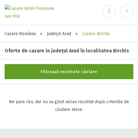
Recuperare parolă
Stele / margarete
Cazare România
»
Județul Arad
»
Cazare Birchis
Neclasificat
Oferte de cazare in județul Arad în localitatea Birchis
1 stea / margareta
2 stele / margarete
3 stele / margarete
Filtrează rezultate căutare
4 stele / margarete
Autentificare
5 stele / margarete
Ne pare rău, dar nu sa găsit niciun rezultat după criteriile de
căutare alese.
Selecteaza pretul
Pret:
0
-
0
LEI