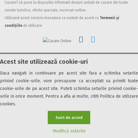
Cazare7 vă pune la dispozitie informatii despre unitati de cazare din toate
Facilități
zonele turistice, oferte speciale, rezervari online.
Utilizand acest serviciu inseamna ca sunteti de acord cu
Termenii și
Internet wireless
condițiile
de utilizare.
Parcare
Plata cu cardul
Restaurant
All inclusive
Acest site utilizează cookie-uri
Pensiune completa
© 2026 Cazare7. Toate drepturile rezervate.
Demipensiune
Daca navigati in continuare pe acest site fara a schimba setarile
Obiective turistice
Informații utile
Parteneri Cazare7
Harta Cazare7
Mic dejun
privind cookie-urile, vom presupune ca acceptati sa primiti toate
Accepta animale
cookie-urile de pe acest site. Puteti schimba setarile privind cookie-
Accepta voucher vacanta
urile in orice moment. Pentru a afla ai multe, cititi Politica de utilizare
cookies.
Acces bucatarie
Acces persoane cu dizabilități
Sunt de acord
ATV
Bar
Modifică setările
Beauty center