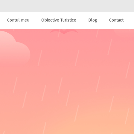
Contul meu
Obiective Turistice
Blog
Contact
 de cazare la