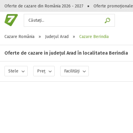
Oferte de cazare din România 2026 - 2027
Oferte promoționale
Căutați...
Gasești hote
Cazare România
»
Județul Arad
»
Cazare Berindia
Oferte de cazare in județul Arad în localitatea Berindia
Stele
Preț
Facilități