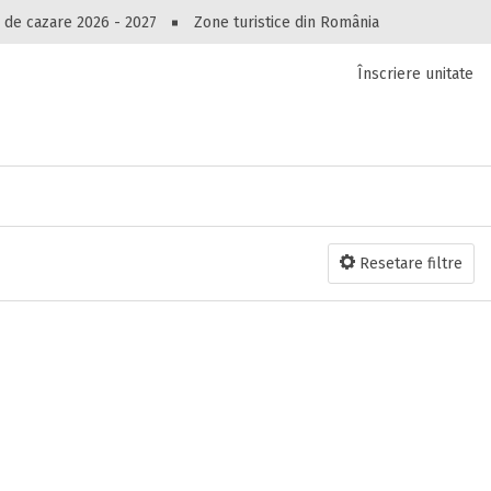
Peste 10549 oferte de cazare!
 de cazare 2026 - 2027
Zone turistice din România
Înscriere unitate
luri, pensiuni, vile, apartamente sau alte unitați
cel mai bun preț.
Ai uitat parola?
Resetare filtre