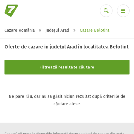
Cazare România
»
Județul Arad
»
Cazare Belotint
Stele / margarete
Ai uitat parola?
Neclasificat
Oferte de cazare in județul Arad în localitatea Belotint
1 stea / margareta
2 stele / margarete
Filtrează rezultate căutare
3 stele / margarete
4 stele / margarete
5 stele / margarete
Ne pare rău, dar nu sa găsit niciun rezultat după criteriile de
căutare alese.
Selecteaza pretul
Pret:
0
-
0
LEI