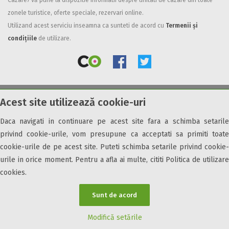
Cazare7 vă pune la dispozitie informatii despre unitati de cazare din toate
zonele turistice, oferte speciale, rezervari online.
Facilități
Utilizand acest serviciu inseamna ca sunteti de acord cu
Termenii și
Internet wireless
condițiile
de utilizare.
Parcare
Plata cu cardul
Restaurant
All inclusive
Acest site utilizează cookie-uri
© 2026 Cazare7. Toate drepturile rezervate.
Pensiune completa
Demipensiune
Daca navigati in continuare pe acest site fara a schimba setarile
Obiective turistice
Informații utile
Parteneri Cazare7
Harta Cazare7
Mic dejun
privind cookie-urile, vom presupune ca acceptati sa primiti toate
Accepta animale
cookie-urile de pe acest site. Puteti schimba setarile privind cookie-
Accepta voucher vacanta
urile in orice moment. Pentru a afla ai multe, cititi Politica de utilizare
cookies.
Acces bucatarie
Acces persoane cu dizabilități
Sunt de acord
ATV
Bar
Modifică setările
Beauty center