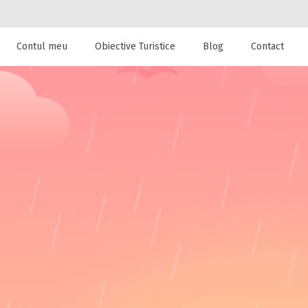
Contul meu
Obiective Turistice
Blog
Contact
 de cazare la