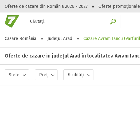
Oferte de cazare din România 2026 - 2027
Oferte promoționale
Căutați...
Gasești hote
Cazare România
»
Județul Arad
»
Cazare Avram Iancu (Varfuri
Oferte de cazare in județul Arad în localitatea Avram Iancu
Stele
Preț
Facilități