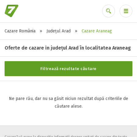
Cazare România
»
Județul Arad
»
Cazare Araneag
Stele / margarete
Ai uitat parola?
Neclasificat
Oferte de cazare in județul Arad în localitatea Araneag
1 stea / margareta
2 stele / margarete
Filtrează rezultate căutare
3 stele / margarete
4 stele / margarete
5 stele / margarete
Ne pare rău, dar nu sa găsit niciun rezultat după criteriile de
căutare alese.
Selecteaza pretul
Pret:
0
-
0
LEI