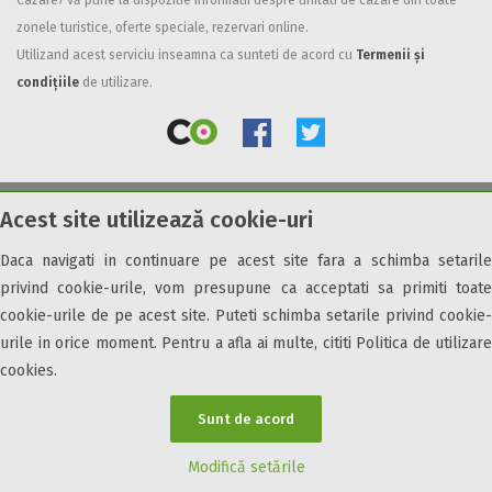
Cazare7 vă pune la dispozitie informatii despre unitati de cazare din toate
zonele turistice, oferte speciale, rezervari online.
Facilități
Utilizand acest serviciu inseamna ca sunteti de acord cu
Termenii și
Internet wireless
condițiile
de utilizare.
Parcare
Plata cu cardul
Restaurant
All inclusive
Acest site utilizează cookie-uri
© 2026 Cazare7. Toate drepturile rezervate.
Pensiune completa
Demipensiune
Daca navigati in continuare pe acest site fara a schimba setarile
Obiective turistice
Informații utile
Parteneri Cazare7
Harta Cazare7
Mic dejun
privind cookie-urile, vom presupune ca acceptati sa primiti toate
Accepta animale
cookie-urile de pe acest site. Puteti schimba setarile privind cookie-
Accepta voucher vacanta
urile in orice moment. Pentru a afla ai multe, cititi Politica de utilizare
cookies.
Acces bucatarie
Acces persoane cu dizabilități
Sunt de acord
ATV
Bar
Modifică setările
Beauty center