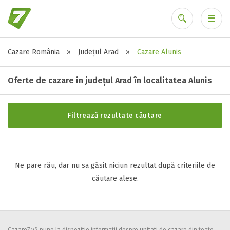
Cazare România
»
Județul Arad
»
Cazare Alunis
Stele / margarete
Ai uitat parola?
Neclasificat
Oferte de cazare in județul Arad în localitatea Alunis
1 stea / margareta
2 stele / margarete
Filtrează rezultate căutare
3 stele / margarete
4 stele / margarete
5 stele / margarete
Ne pare rău, dar nu sa găsit niciun rezultat după criteriile de
căutare alese.
Selecteaza pretul
Pret:
0
-
0
LEI