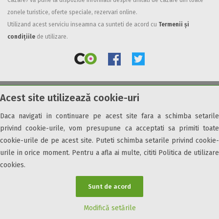
Cazare7 vă pune la dispozitie informatii despre unitati de cazare din toate
zonele turistice, oferte speciale, rezervari online.
Facilități
Utilizand acest serviciu inseamna ca sunteti de acord cu
Termenii și
Internet wireless
condițiile
de utilizare.
Parcare
Plata cu cardul
Restaurant
All inclusive
Acest site utilizează cookie-uri
© 2026 Cazare7. Toate drepturile rezervate.
Pensiune completa
Demipensiune
Daca navigati in continuare pe acest site fara a schimba setarile
Obiective turistice
Informații utile
Parteneri Cazare7
Harta Cazare7
Mic dejun
privind cookie-urile, vom presupune ca acceptati sa primiti toate
Accepta animale
cookie-urile de pe acest site. Puteti schimba setarile privind cookie-
Accepta voucher vacanta
urile in orice moment. Pentru a afla ai multe, cititi Politica de utilizare
cookies.
Acces bucatarie
Acces persoane cu dizabilități
Sunt de acord
ATV
Bar
Modifică setările
Beauty center