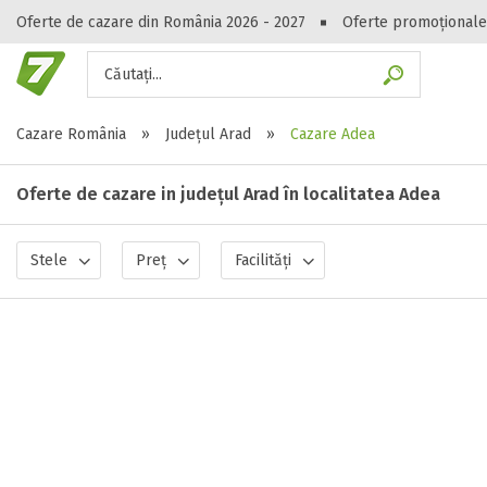
Oferte de cazare din România 2026 - 2027
Oferte promoționale
Căutați...
Gasești hote
Cazare România
»
Județul Arad
»
Cazare Adea
Oferte de cazare in județul Arad în localitatea Adea
Stele
Preț
Facilități