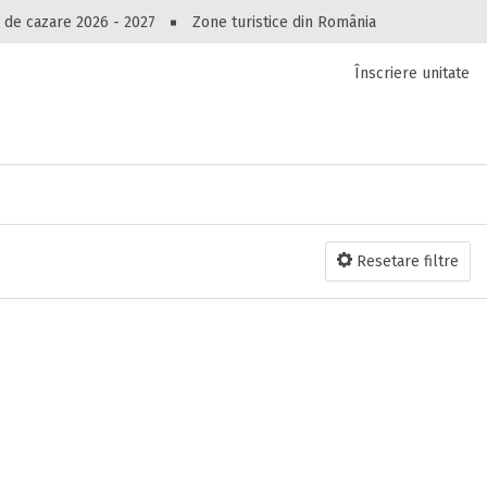
Recuperare parolă
Peste 10549 oferte de cazare!
 de cazare 2026 - 2027
Zone turistice din România
Înscriere unitate
luri, pensiuni, vile, apartamente sau alte unitați
cel mai bun preț.
Resetare filtre
Autentificare