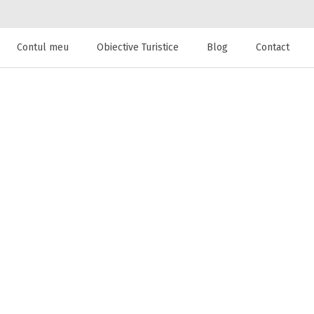
Contul meu
Obiective Turistice
Blog
Contact
 de cazare la