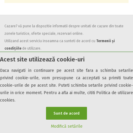
Cazare7 vă pune la dispozitie informatii despre unitati de cazare din toate
zonele turistice, oferte speciale, rezervari online.
Utilizand acest serviciu inseamna ca sunteti de acord cu
Termenii și
condițiile
de utilizare.
Acest site utilizează cookie-uri
Daca navigati in continuare pe acest site fara a schimba setarile
privind cookie-urile, vom presupune ca acceptati sa primiti toate
cookie-urile de pe acest site. Puteti schimba setarile privind cookie-
© 2026 Cazare7. Toate drepturile rezervate.
urile in orice moment. Pentru a afla ai multe, cititi Politica de utilizare
Obiective turistice
Informații utile
Parteneri Cazare7
Harta Cazare7
cookies.
Sunt de acord
Modifică setările