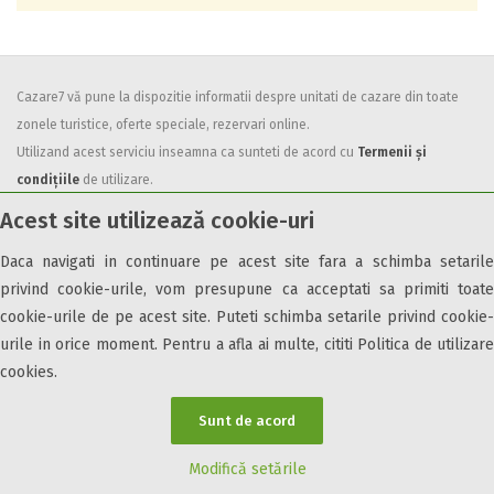
Cazare7 vă pune la dispozitie informatii despre unitati de cazare din toate
zonele turistice, oferte speciale, rezervari online.
Utilizand acest serviciu inseamna ca sunteti de acord cu
Termenii și
condițiile
de utilizare.
Acest site utilizează cookie-uri
Daca navigati in continuare pe acest site fara a schimba setarile
privind cookie-urile, vom presupune ca acceptati sa primiti toate
cookie-urile de pe acest site. Puteti schimba setarile privind cookie-
© 2026 Cazare7. Toate drepturile rezervate.
urile in orice moment. Pentru a afla ai multe, cititi Politica de utilizare
Obiective turistice
Informații utile
Parteneri Cazare7
Harta Cazare7
cookies.
Sunt de acord
Modifică setările