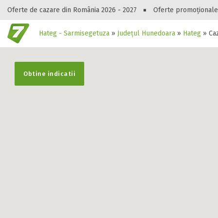
Oferte de cazare din România 2026 - 2027
Oferte promoționale
Hateg - Sarmisegetuza
»
Județul Hunedoara
»
Hateg
»
Ca
Gasești hote
Obtine indicatii