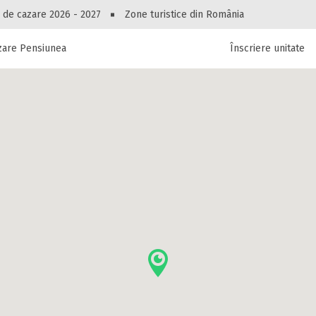
Peste 10549 oferte de cazare!
 de cazare 2026 - 2027
Zone turistice din România
zare Pensiunea La Alexucu
Înscriere unitate
luri, pensiuni, vile, apartamente sau alte unitați
cel mai bun preț.
Ai uitat parola?