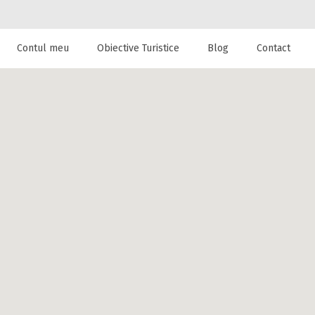
Contul meu
Obiective Turistice
Blog
Contact
 de cazare la