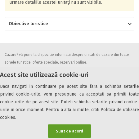
urmare detaliile acestei unitați nu sunt vizibile.
Obiective turistice
Cazare7 vă pune la dispozitie informatii despre unitati de cazare din toate
zonele turistice, oferte speciale, rezervari online.
Utilizand acest serviciu inseamna ca sunteti de acord cu
Termenii și
Acest site utilizează cookie-uri
condițiile
de utilizare.
Daca navigati in continuare pe acest site fara a schimba setarile
privind cookie-urile, vom presupune ca acceptati sa primiti toate
cookie-urile de pe acest site. Puteti schimba setarile privind cookie-
urile in orice moment. Pentru a afla ai multe, cititi Politica de utilizare
© 2026 Cazare7. Toate drepturile rezervate.
cookies.
Obiective turistice
Informații utile
Parteneri Cazare7
Harta Cazare7
Sunt de acord