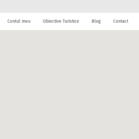
Contul meu
Obiective Turistice
Blog
Contact
 de cazare la