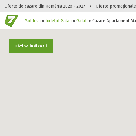
Oferte de cazare din România 2026 - 2027
Oferte promoționale
Moldova
»
Județul Galati
»
Galati
»
Cazare Apartament Ma
Gasești hote
Obtine indicatii