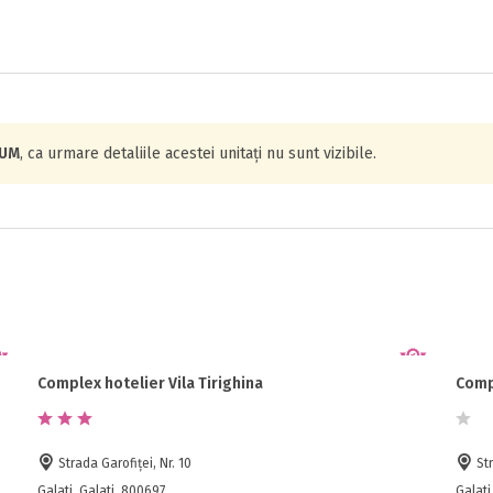
IUM
, ca urmare detaliile acestei unitați nu sunt vizibile.
Complex hotelier Vila Tirighina
Comp
Strada Garofiţei, Nr. 10
Str
Galati, Galati, 800697
Galati