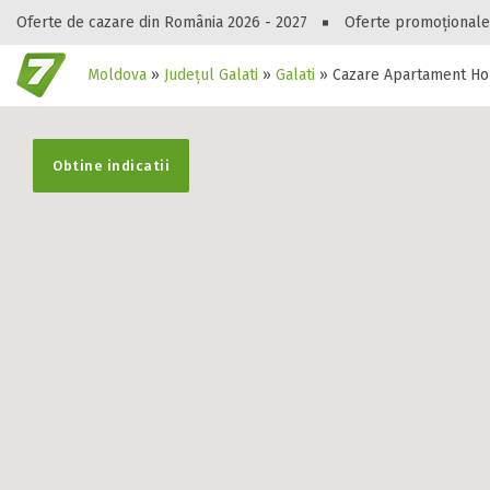
Oferte de cazare din România 2026 - 2027
Oferte promoționale
Moldova
»
Județul Galati
»
Galati
»
Cazare Apartament Ho
Gasești hote
Obtine indicatii