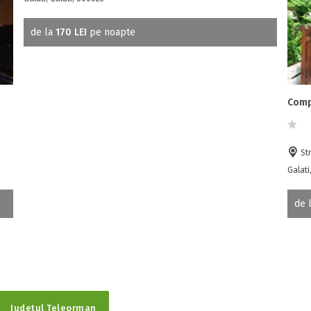
de la
170 LEI
pe noapte
Comp
Str
Galati
de 
Județul Teleorman