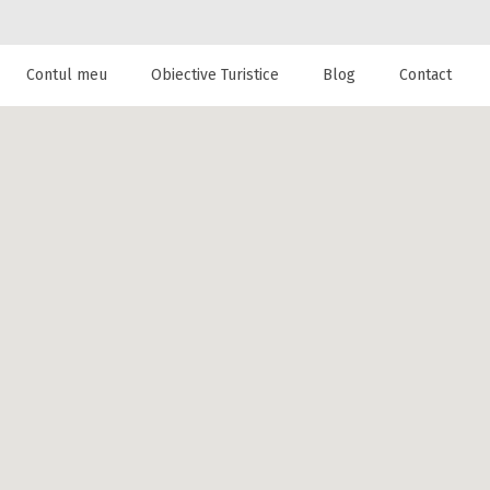
Contul meu
Obiective Turistice
Blog
Contact
 de cazare la