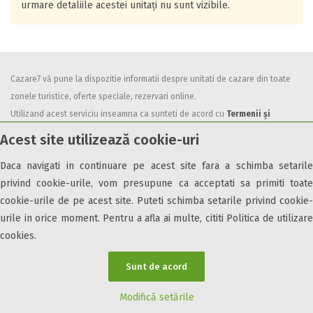
urmare detaliile acestei unitați nu sunt vizibile.
Cazare7 vă pune la dispozitie informatii despre unitati de cazare din toate
zonele turistice, oferte speciale, rezervari online.
Utilizand acest serviciu inseamna ca sunteti de acord cu
Termenii și
condițiile
de utilizare.
Acest site utilizează cookie-uri
Daca navigati in continuare pe acest site fara a schimba setarile
privind cookie-urile, vom presupune ca acceptati sa primiti toate
cookie-urile de pe acest site. Puteti schimba setarile privind cookie-
urile in orice moment. Pentru a afla ai multe, cititi Politica de utilizare
© 2026 Cazare7. Toate drepturile rezervate.
cookies.
Obiective turistice
Informații utile
Parteneri Cazare7
Harta Cazare7
Sunt de acord
Modifică setările