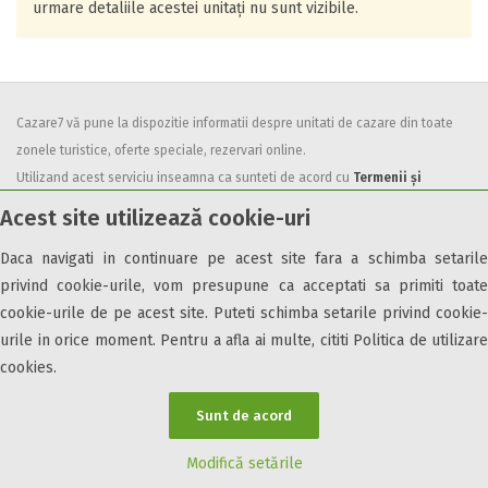
urmare detaliile acestei unitați nu sunt vizibile.
Cazare7 vă pune la dispozitie informatii despre unitati de cazare din toate
zonele turistice, oferte speciale, rezervari online.
Utilizand acest serviciu inseamna ca sunteti de acord cu
Termenii și
condițiile
de utilizare.
Acest site utilizează cookie-uri
Daca navigati in continuare pe acest site fara a schimba setarile
privind cookie-urile, vom presupune ca acceptati sa primiti toate
cookie-urile de pe acest site. Puteti schimba setarile privind cookie-
urile in orice moment. Pentru a afla ai multe, cititi Politica de utilizare
© 2026 Cazare7. Toate drepturile rezervate.
cookies.
Obiective turistice
Informații utile
Parteneri Cazare7
Harta Cazare7
Sunt de acord
Modifică setările