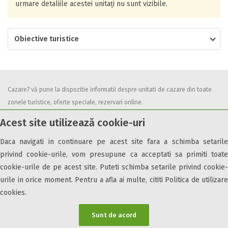
urmare detaliile acestei unitați nu sunt vizibile.
Obiective turistice
Cazare7 vă pune la dispozitie informatii despre unitati de cazare din toate
zonele turistice, oferte speciale, rezervari online.
Utilizand acest serviciu inseamna ca sunteti de acord cu
Termenii și
Acest site utilizează cookie-uri
condițiile
de utilizare.
Daca navigati in continuare pe acest site fara a schimba setarile
privind cookie-urile, vom presupune ca acceptati sa primiti toate
cookie-urile de pe acest site. Puteti schimba setarile privind cookie-
urile in orice moment. Pentru a afla ai multe, cititi Politica de utilizare
© 2026 Cazare7. Toate drepturile rezervate.
cookies.
Obiective turistice
Informații utile
Parteneri Cazare7
Harta Cazare7
Sunt de acord