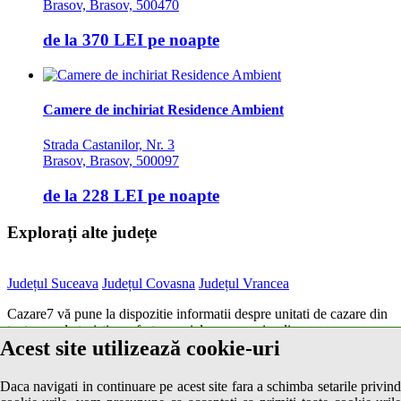
Brasov, Brasov, 500470
de la
370 LEI
pe noapte
Camere de inchiriat Residence Ambient
Strada Castanilor, Nr. 3
Brasov, Brasov, 500097
de la
228 LEI
pe noapte
Explorați alte județe
Județul Suceava
Județul Covasna
Județul Vrancea
Cazare7 vă pune la dispozitie informatii despre unitati de cazare din
toate zonele turistice, oferte speciale, rezervari online.
Acest site utilizează cookie-uri
Utilizand acest serviciu inseamna ca sunteti de acord cu
Termenii și
condițiile
de utilizare.
Daca navigati in continuare pe acest site fara a schimba setarile privind