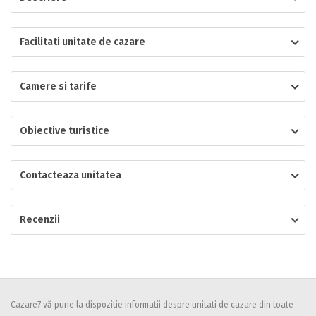
Localitatea
Facilitati unitate de cazare
Camere si tarife
* Ajuta la statistica unitatii sa vada de unde ii vin clientii
Numar de telefon
Obiective turistice
Contacteaza unitatea
E-mail
Inscrieti-va GRATUIT pe grupul nostru de cazare
https://www.facebook.com/groups/cazareromaniaghidonline
Recenzii
Spatiul solicitat
Curatenie
Numar persoane
Comfort
Cazare7 vă pune la dispozitie informatii despre unitati de cazare din toate