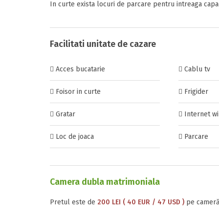
In curte exista locuri de parcare pentru intreaga capa
Termeni si c
Am citit si 
Facilitati unitate de cazare
Inscrieti-va G
Acces bucatarie
Cablu tv
https://www.f
Foisor in curte
Frigider
Adauga rece
Gratar
Internet wi
Loc de joaca
Parcare
Trimite solic
Camera dubla matrimoniala
Pretul este de
200 LEI ( 40 EUR / 47 USD )
pe cameră,