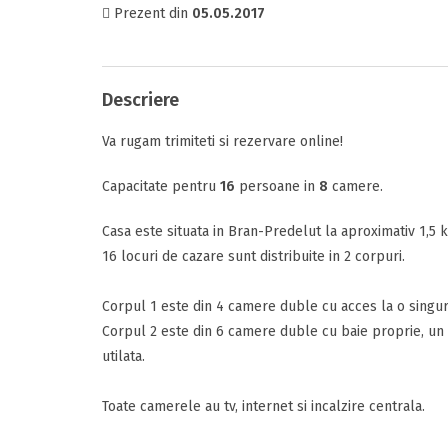
Prezent din
05.05.2017
Comfort
Tipul camerei
Descriere
Va rugam trimiteti si rezervare online!
Perioada
Comunicare
Data sosirii
Capacitate pentru
16
persoane in
8
camere.
Casa este situata in Bran-Predelut la aproximativ 1,5 
16 locuri de cazare sunt distribuite in 2 corpuri.
Facilitati
Data plecarii
Corpul 1 este din 4 camere duble cu acces la o singura
Corpul 2 este din 6 camere duble cu baie proprie, un 
utilata.
Alte detalii
Raport calitat
Mesajul D-voas
Toate camerele au tv, internet si incalzire centrala.