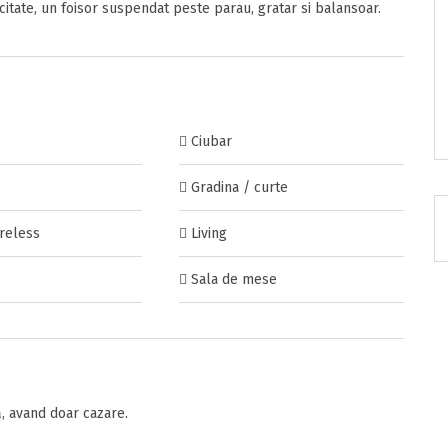
citate, un foisor suspendat peste parau, gratar si balansoar.
onditii
sunt de acord cu
Termenii si Conditiile
acestui portal.
RATUIT pe grupul nostru de cazare
Ciubar
acebook.com/groups/cazareromaniaghidonline
Gradina / curte
nzia
reless
Living
Sala de mese
itarea
 avand doar cazare.