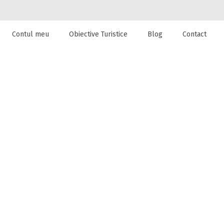
Contul meu
Obiective Turistice
Blog
Contact
 de cazare la
ti din Bran,