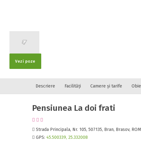
Localitatea
* Ajuta la statis
Numar de tele
Vezi poze
Descriere
Facilități
Camere și tarife
Obie
E-mail
Inscrieti-va G
https://www.f
Pensiunea La doi frati
Spatiul solic
Curatenie
Numar persoa
Strada Principala, Nr. 105, 507135, Bran, Brasov, RO
GPS:
45.500339, 25.332008