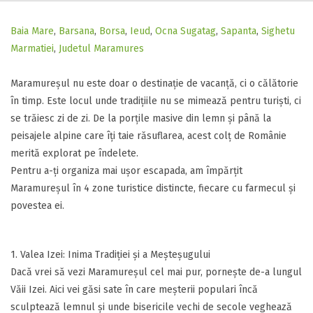
Baia Mare
,
Barsana
,
Borsa
,
Ieud
,
Ocna Sugatag
,
Sapanta
,
Sighetu
Marmatiei
,
Judetul Maramures
​Maramureșul nu este doar o destinație de vacanță, ci o călătorie
în timp. Este locul unde tradițiile nu se mimează pentru turiști, ci
se trăiesc zi de zi. De la porțile masive din lemn și până la
peisajele alpine care îți taie răsuflarea, acest colț de Românie
merită explorat pe îndelete.
​Pentru a-ți organiza mai ușor escapada, am împărțit
Maramureșul în 4 zone turistice distincte, fiecare cu farmecul și
povestea ei.
​1. Valea Izei: Inima Tradiției și a Meșteșugului
​Dacă vrei să vezi Maramureșul cel mai pur, pornește de-a lungul
Văii Izei. Aici vei găsi sate în care meșterii populari încă
sculptează lemnul și unde bisericile vechi de secole veghează