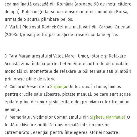
cea mai înaltă cascadă din România (aproape 90 de metri cădere
de apă). Poți ajunge la ea foarte ușor cu telescaunul din Borșa,
urmat de o scurtă plimbare pe jos.
​​√ Vârful Pietrosul Rodnei: Cel mai înalt vârf din Carpații Orientali
(2.303m), ideal pentru pasionații de trasee montane epice.
​3. Țara Maramureșului și Valea Marei: Umor, Istorie și Relaxare
​Această zonă îmbină perfect elementele culturale de unicitate
mondială cu momentele de relaxare la băi termale sau plimbări
prin orașe pline de istorie.
​√ ​Cimitirul Vesel de la
Săpânța
: Un loc unic în lume, faimos
pentru crucile sale albastre, pictate manual, pe care sunt scrise
epitafe pline de umor și sinceritate despre viața celor trecuți în
neființă.
​​√ Memorialul Victimelor Comunismului din
Sighetu Marmației
: O
fostă închisoare politică transformată într-un muzeu
cutremurător, esențial pentru înțelegerea istoriei noastre