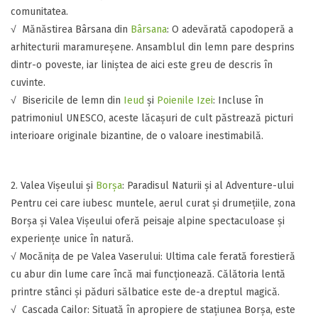
comunitatea.
​​√ Mănăstirea Bârsana din
Bârsana
: O adevărată capodoperă a
arhitecturii maramureșene. Ansamblul din lemn pare desprins
dintr-o poveste, iar liniștea de aici este greu de descris în
cuvinte.
​√ ​Bisericile de lemn din
Ieud
și
Poienile Izei
: Incluse în
patrimoniul UNESCO, aceste lăcașuri de cult păstrează picturi
interioare originale bizantine, de o valoare inestimabilă.
​2. Valea Vișeului și
Borșa
: Paradisul Naturii și al Adventure-ului
​Pentru cei care iubesc muntele, aerul curat și drumețiile, zona
Borșa și Valea Vișeului oferă peisaje alpine spectaculoase și
experiențe unice în natură.
​√ Mocănița de pe Valea Vaserului: Ultima cale ferată forestieră
cu abur din lume care încă mai funcționează. Călătoria lentă
printre stânci și păduri sălbatice este de-a dreptul magică.
​​√ Cascada Cailor: Situată în apropiere de stațiunea Borșa, este