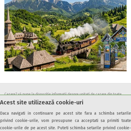
Cazare7 vă pune la dispozitie informatii despre unitati de cazare din toate
Acest site utilizează cookie-uri
zonele turistice, oferte speciale, rezervari online.
Utilizand acest serviciu inseamna ca sunteti de acord cu
Termenii și
Daca navigati in continuare pe acest site fara a schimba setarile
condițiile
de utilizare.
privind cookie-urile, vom presupune ca acceptati sa primiti toate
cookie-urile de pe acest site. Puteti schimba setarile privind cookie-