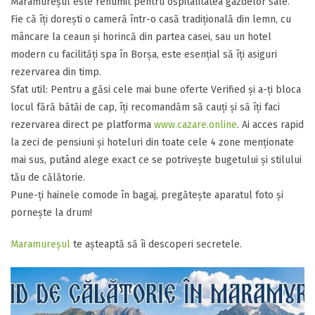
​Maramureșul este renumit pentru ospitalitatea gazdelor sale.
Fie că îți dorești o cameră într-o casă tradițională din lemn, cu
mâncare la ceaun și horincă din partea casei, sau un hotel
modern cu facilități spa în Borșa, este esențial să îți asiguri
rezervarea din timp.
​Sfat util: Pentru a găsi cele mai bune oferte Verified și a-ți bloca
locul fără bătăi de cap, îți recomandăm să cauți și să îți faci
rezervarea direct pe platforma
www.cazare.online
. Ai acces rapid
la zeci de pensiuni și hoteluri din toate cele 4 zone menționate
mai sus, putând alege exact ce se potrivește bugetului și stilului
tău de călătorie.
​Pune-ți hainele comode în bagaj, pregătește aparatul foto și
pornește la drum!
Maramureșul
te așteaptă să îi descoperi secretele.