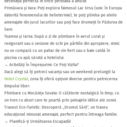
destinația perfectă în orice perioadă a anului:
​Primăvara și Vara: Poți explora faimosul Lac Ursu (unic în Europa
datorită fenomenului de heliotermie), te poți plimba pe aleile
amenajate din jurul lacurilor sau poți face drumeții în Pădurea de
Sare.
​Toamna și Iarna: După o zi de plimbare în aerul curat și
revigorant sau o sesiune de schi pe pârtiile din apropiere, nimic
nu se compară cu un pahar de vin fiert sau o baie caldă în
piscina cu apă sărată a hotelului.
​​→ Activități în Împrejurimi: Ce Poți Vizita?
​Dacă alegi să îți petreci vacanța sau un weekend prelungit la
Hotel Crystal
, zona îți oferă opțiuni diverse pentru petrecerea
timpului liber:
​Plimbare cu Mocănița Sovata: O călătorie nostalgică în timp, cu
un tren cu aburi care te poartă prin peisajele idilice ale zonei.
​Traseul Eco-Turistic: Descoperă „Drumul Sării”, un traseu
educațional minunat amenajat, perfect pentru întreaga familie.
​→ ​Planifică-ți Următoarea Escapadă!