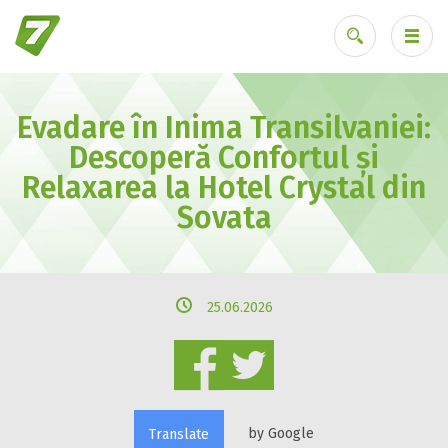
Evadare în Inima Transilvaniei:
Ai uitat parola?
Descoperă Confortul și
Relaxarea la Hotel Crystal din
Sovata
25.06.2026
by Google
Translate