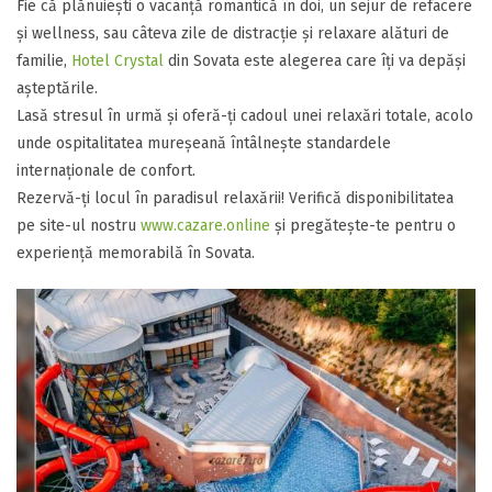
​Fie că plănuiești o vacanță romantică în doi, un sejur de refacere
și wellness, sau câteva zile de distracție și relaxare alături de
familie,
Hotel Crystal
din Sovata este alegerea care îți va depăși
așteptările.
​Lasă stresul în urmă și oferă-ți cadoul unei relaxări totale, acolo
unde ospitalitatea mureșeană întâlnește standardele
internaționale de confort.
​Rezervă-ți locul în paradisul relaxării! Verifică disponibilitatea
pe site-ul nostru
www.cazare.online
și pregătește-te pentru o
experiență memorabilă în Sovata.