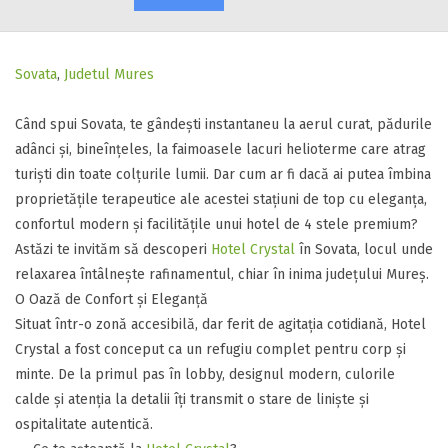
Sovata
,
Judetul Mures
Când spui Sovata, te gândești instantaneu la aerul curat, pădurile
adânci și, bineînțeles, la faimoasele lacuri helioterme care atrag
turiști din toate colțurile lumii. Dar cum ar fi dacă ai putea îmbina
proprietățile terapeutice ale acestei stațiuni de top cu eleganța,
confortul modern și facilitățile unui hotel de 4 stele premium?
​Astăzi te invităm să descoperi
Hotel Crystal
în Sovata, locul unde
relaxarea întâlnește rafinamentul, chiar în inima județului Mureș.
​O Oază de Confort și Eleganță
​Situat într-o zonă accesibilă, dar ferit de agitația cotidiană, Hotel
Crystal a fost conceput ca un refugiu complet pentru corp și
minte. De la primul pas în lobby, designul modern, culorile
calde și atenția la detalii îți transmit o stare de liniște și
ospitalitate autentică.