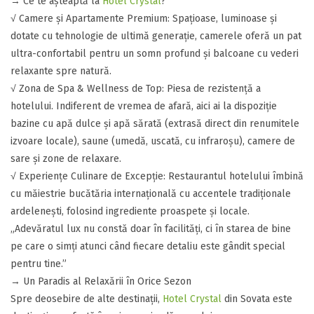
​​→ Ce te așteaptă la
Hotel Crystal
?
​√ Camere și Apartamente Premium: Spațioase, luminoase și
dotate cu tehnologie de ultimă generație, camerele oferă un pat
ultra-confortabil pentru un somn profund și balcoane cu vederi
relaxante spre natură.
​√ ​Zona de Spa & Wellness de Top: Piesa de rezistență a
hotelului. Indiferent de vremea de afară, aici ai la dispoziție
bazine cu apă dulce și apă sărată (extrasă direct din renumitele
izvoare locale), saune (umedă, uscată, cu infraroșu), camere de
sare și zone de relaxare.
​√ Experiențe Culinare de Excepție: Restaurantul hotelului îmbină
cu măiestrie bucătăria internațională cu accentele tradiționale
ardelenești, folosind ingrediente proaspete și locale.
​„Adevăratul lux nu constă doar în facilități, ci în starea de bine
pe care o simți atunci când fiecare detaliu este gândit special
pentru tine.”
​→ Un Paradis al Relaxării în Orice Sezon
​Spre deosebire de alte destinații,
Hotel Crystal
din Sovata este