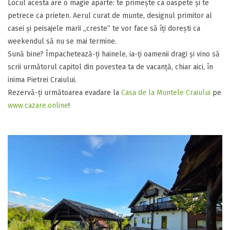
​Locul acesta are o magie aparte: te primește ca oaspete și te
petrece ca prieten. Aerul curat de munte, designul primitor al
casei și peisajele marii „creste” te vor face să îți dorești ca
weekendul să nu se mai termine.
​Sună bine? Împachetează-ți hainele, ia-ți oamenii dragi și vino să
scrii următorul capitol din povestea ta de vacanță, chiar aici, în
inima Pietrei Craiului.
Rezervă-ți următoarea evadare la
Casa de la Muntele Craiului
pe
www.cazare.online
!