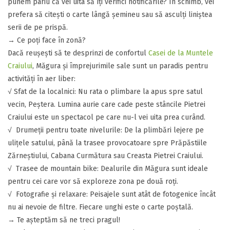
punem pariu că vei uita să îți verifici notificările? În schimb, vei
prefera să citești o carte lângă șemineu sau să asculți liniștea
serii de pe prispă.
​→ ​Ce poți face în zonă?
​Dacă reușești să te desprinzi de confortul
Casei de la Muntele
Craiului
, Măgura și împrejurimile sale sunt un paradis pentru
activități în aer liber:
​√ Sfat de la localnici: Nu rata o plimbare la apus spre satul
vecin, Peștera. Lumina aurie care cade peste stâncile Pietrei
Craiului este un spectacol pe care nu-l vei uita prea curând.
​​√ Drumeții pentru toate nivelurile: De la plimbări lejere pe
ulițele satului, până la trasee provocatoare spre Prăpăstiile
Zărneștiului, Cabana Curmătura sau Creasta Pietrei Craiului.
​​√ Trasee de mountain bike: Dealurile din Măgura sunt ideale
pentru cei care vor să exploreze zona pe două roți.
​​√ Fotografie și relaxare: Peisajele sunt atât de fotogenice încât
nu ai nevoie de filtre. Fiecare unghi este o carte poștală.
​​→ Te așteptăm să ne treci pragul!