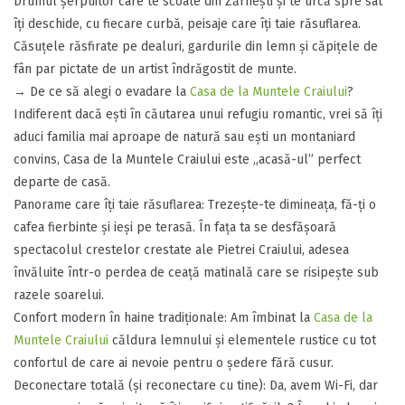
​Drumul șerpuitor care te scoate din Zărnești și te urcă spre sat
îți deschide, cu fiecare curbă, peisaje care îți taie răsuflarea.
Căsuțele răsfirate pe dealuri, gardurile din lemn și căpițele de
fân par pictate de un artist îndrăgostit de munte.
​→ De ce să alegi o evadare la
Casa de la Muntele Craiului
?
​Indiferent dacă ești în căutarea unui refugiu romantic, vrei să îți
aduci familia mai aproape de natură sau ești un montaniard
convins, Casa de la Muntele Craiului este „acasă-ul” perfect
departe de casă.
​Panorame care îți taie răsuflarea: Trezește-te dimineața, fă-ți o
cafea fierbinte și ieși pe terasă. În fața ta se desfășoară
spectacolul crestelor crestate ale Pietrei Craiului, adesea
învăluite într-o perdea de ceață matinală care se risipește sub
razele soarelui.
​Confort modern în haine tradiționale: Am îmbinat la
Casa de la
Muntele Craiului
căldura lemnului și elementele rustice cu tot
confortul de care ai nevoie pentru o ședere fără cusur.
​Deconectare totală (și reconectare cu tine): Da, avem Wi-Fi, dar