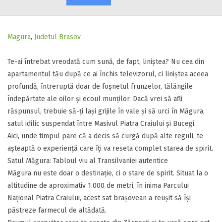
Magura
,
Judetul Brasov
Te-ai întrebat vreodată cum sună, de fapt, liniștea? Nu cea din
apartamentul tău după ce ai închis televizorul, ci liniștea aceea
profundă, întreruptă doar de foșnetul frunzelor, tălăngile
îndepărtate ale oilor și ecoul munților. Dacă vrei să afli
răspunsul, trebuie să-ți lași grijile în vale și să urci în Măgura,
satul idilic suspendat între Masivul Piatra Craiului și Bucegi.
​Aici, unde timpul pare că a decis să curgă după alte reguli, te
așteaptă o experiență care îți va reseta complet starea de spirit.
​Satul Măgura: Tabloul viu al Transilvaniei autentice
​Măgura nu este doar o destinație, ci o stare de spirit. Situat la o
altitudine de aproximativ 1.000 de metri, în inima Parcului
Național Piatra Craiului, acest sat brașovean a reușit să își
păstreze farmecul de altădată.