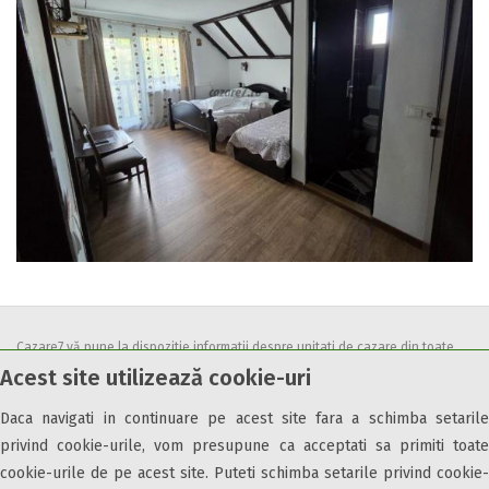
Cazare7 vă pune la dispozitie informatii despre unitati de cazare din toate
Acest site utilizează cookie-uri
zonele turistice, oferte speciale, rezervari online.
Utilizand acest serviciu inseamna ca sunteti de acord cu
Termenii și
Daca navigati in continuare pe acest site fara a schimba setarile
condițiile
de utilizare.
privind cookie-urile, vom presupune ca acceptati sa primiti toate
cookie-urile de pe acest site. Puteti schimba setarile privind cookie-