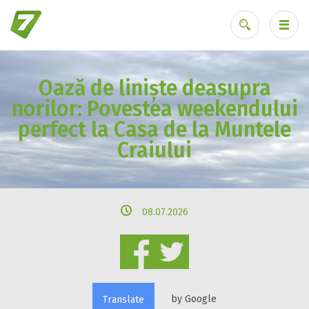
​Oază de liniște deasupra
Ai uitat parola?
norilor: Povestea weekendului
perfect la Casa de la Muntele
Craiului
08.07.2026
by Google
Translate