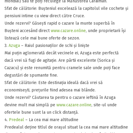
mondial) sau te poți reculege la Mănăstirea Caraiman.
​Sfat de călătorie: Bușteniul excelează la capitolul vile cochete și
pensiuni intime cu view direct către Cruce.
​Unde rezervi? Găsești rapid o cazare la munte superbă în
Bușteni accesând direct
www.cazare.online
, unde proprietarii își
listează cele mai bune oferte de sezon.
​3.
Azuga
– Raiul pasionaților de schi și liniște
​Mai puțin aglomerată decât vecinele ei, Azuga este perfectă
dacă vrei să fugi de agitație. Are pârtii excelente (Sorica și
Cazacu) și este renumită pentru cramele sale unde poți face
degustări de spumante fine.
​Sfat de călătorie: Este destinația ideală dacă vrei să
economisești, prețurile fiind adesea mai blânde.
​Unde rezervi? Căutarea ta pentru o cazare ieftină în Azuga
devine mult mai simplă pe
www.cazare.online
, site-ul unde
ofertele bune sunt la un click distanță.
​4.
Predeal
– La cea mai mare altitudine
​Predealul deține titlul de orașul situat la cea mai mare altitudine