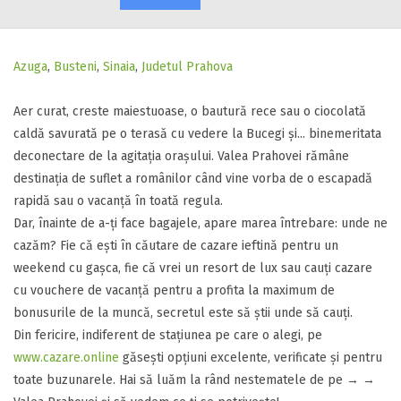
Azuga
,
Busteni
,
Sinaia
,
Judetul Prahova
​Aer curat, creste maiestuoase, o bautură rece sau o ciocolată
caldă savurată pe o terasă cu vedere la Bucegi și... binemeritata
deconectare de la agitația orașului. Valea Prahovei rămâne
destinația de suflet a românilor când vine vorba de o escapadă
rapidă sau o vacanță în toată regula.
​Dar, înainte de a-ți face bagajele, apare marea întrebare: unde ne
cazăm? Fie că ești în căutare de cazare ieftină pentru un
weekend cu gașca, fie că vrei un resort de lux sau cauți cazare
cu vouchere de vacanță pentru a profita la maximum de
bonusurile de la muncă, secretul este să știi unde să cauți.
​Din fericire, indiferent de stațiunea pe care o alegi, pe
www.cazare.online
găsești opțiuni excelente, verificate și pentru
toate buzunarele. Hai să luăm la rând nestematele de pe →​ →​