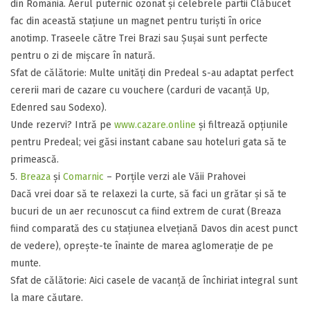
din România. Aerul puternic ozonat și celebrele pârtii Clăbucet
fac din această stațiune un magnet pentru turiști în orice
anotimp. Traseele către Trei Brazi sau Șușai sunt perfecte
pentru o zi de mișcare în natură.
​Sfat de călătorie: Multe unități din Predeal s-au adaptat perfect
cererii mari de cazare cu vouchere (carduri de vacanță Up,
Edenred sau Sodexo).
​Unde rezervi? Intră pe
www.cazare.online
și filtrează opțiunile
pentru Predeal; vei găsi instant cabane sau hoteluri gata să te
primească.
​5.
Breaza
și
Comarnic
– Porțile verzi ale Văii Prahovei
​Dacă vrei doar să te relaxezi la curte, să faci un grătar și să te
bucuri de un aer recunoscut ca fiind extrem de curat (Breaza
fiind comparată des cu stațiunea elvețiană Davos din acest punct
de vedere), oprește-te înainte de marea aglomerație de pe
munte.
​Sfat de călătorie: Aici casele de vacanță de închiriat integral sunt
la mare căutare.