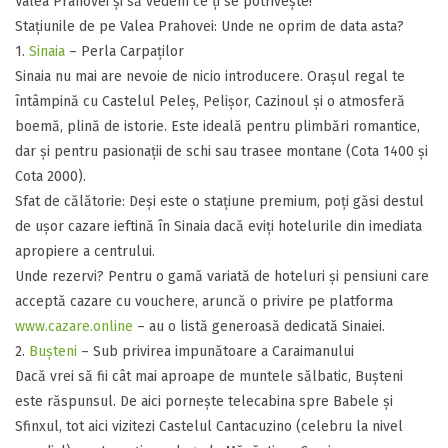
Valea Prahovei și să vedem ce ți se potrivește!
​Stațiunile de pe Valea Prahovei: Unde ne oprim de data asta?
​1.
Sinaia
– Perla Carpaților
​Sinaia nu mai are nevoie de nicio introducere. Orașul regal te
întâmpină cu Castelul Peleș, Pelișor, Cazinoul și o atmosferă
boemă, plină de istorie. Este ideală pentru plimbări romantice,
dar și pentru pasionații de schi sau trasee montane (Cota 1400 și
Cota 2000).
​Sfat de călătorie: Deși este o stațiune premium, poți găsi destul
de ușor cazare ieftină în Sinaia dacă eviți hotelurile din imediata
apropiere a centrului.
​Unde rezervi? Pentru o gamă variată de hoteluri și pensiuni care
acceptă cazare cu vouchere, aruncă o privire pe platforma
www.cazare.online
– au o listă generoasă dedicată Sinaiei.
​2.
Bușteni
– Sub privirea impunătoare a Caraimanului
​Dacă vrei să fii cât mai aproape de muntele sălbatic, Bușteni
este răspunsul. De aici pornește telecabina spre Babele și
Sfinxul, tot aici vizitezi Castelul Cantacuzino (celebru la nivel