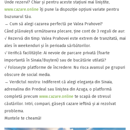
​Unde rezervi? Chiar și pentru aceste stațiuni mai liniștite,
www.cazare.online
îți pune la dispoziție opțiuni variate pentru
buzunarul tău.
​→ Cum să alegi cazarea perfectă pe Valea Prahovei?
​Când plănuiești următoarea plecare, ține cont de 3 reguli de aur:
​√ Rezervă din timp: Valea Prahovei este extrem de tranzitată, mai
ales în weekenduri și în perioada sărbătorilor.
​√ ​Verifică facilitățile: Ai nevoie de parcare privată (foarte
importantă în Sinaia/Bușteni) sau de bucătărie utilată?
​​√ Folosește platforme de încredere: Nu risca avansul pe grupuri
obscure de social media.
​→ Verdictul nostru: Indiferent că alegi eleganța din Sinaia,
adrenalina din Predeal sau liniștea din Azuga, o platformă
completă precum
www.cazare.online
te scapă de stresul
căutărilor. Intri, compari, găsești cazare ieftină și ai rezolvat
problema.
​Muntele te cheamă!