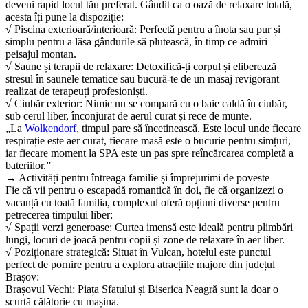
deveni rapid locul tău preferat. Gândit ca o oază de relaxare totală,
acesta îți pune la dispoziție:
​√ Piscina exterioară/interioară: Perfectă pentru a înota sau pur și
simplu pentru a lăsa gândurile să plutească, în timp ce admiri
peisajul montan.
​√ ​Saune și terapii de relaxare: Detoxifică-ți corpul și eliberează
stresul în saunele tematice sau bucură-te de un masaj revigorant
realizat de terapeuți profesioniști.
​√ ​Ciubăr exterior: Nimic nu se compară cu o baie caldă în ciubăr,
sub cerul liber, înconjurat de aerul curat și rece de munte.
​„La
Wolkendorf
, timpul pare să încetinească. Este locul unde fiecare
respirație este aer curat, fiecare masă este o bucurie pentru simțuri,
iar fiecare moment la SPA este un pas spre reîncărcarea completă a
bateriilor.”
→ ​Activități pentru întreaga familie și împrejurimi de poveste
​Fie că vii pentru o escapadă romantică în doi, fie că organizezi o
vacanță cu toată familia, complexul oferă opțiuni diverse pentru
petrecerea timpului liber:
​√ ​Spații verzi generoase: Curtea imensă este ideală pentru plimbări
lungi, locuri de joacă pentru copii și zone de relaxare în aer liber.
​​√ Poziționare strategică: Situat în Vulcan, hotelul este punctul
perfect de pornire pentru a explora atracțiile majore din județul
Brașov:
​Brașovul Vechi: Piața Sfatului și Biserica Neagră sunt la doar o
scurtă călătorie cu mașina.