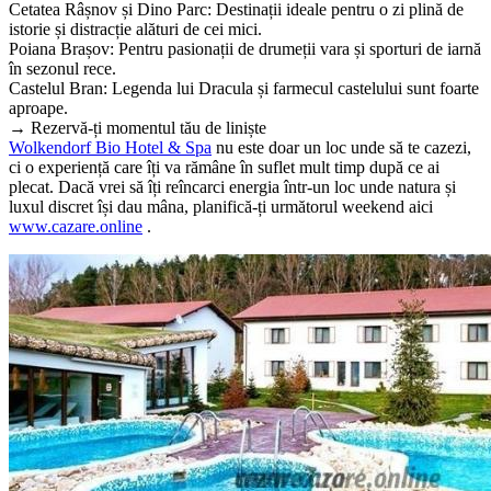
​Cetatea Râșnov și Dino Parc: Destinații ideale pentru o zi plină de
istorie și distracție alături de cei mici.
​Poiana Brașov: Pentru pasionații de drumeții vara și sporturi de iarnă
în sezonul rece.
​Castelul Bran: Legenda lui Dracula și farmecul castelului sunt foarte
aproape.
​→ Rezervă-ți momentul tău de liniște
​Wolkendorf Bio Hotel & Spa
nu este doar un loc unde să te cazezi,
ci o experiență care îți va rămâne în suflet mult timp după ce ai
plecat. Dacă vrei să îți reîncarci energia într-un loc unde natura și
luxul discret își dau mâna, planifică-ți următorul weekend aici
www.cazare.online
.