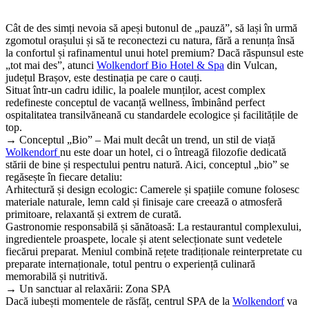
​Cât de des simți nevoia să apeși butonul de „pauză”, să lași în urmă
zgomotul orașului și să te reconectezi cu natura, fără a renunța însă
la confortul și rafinamentul unui hotel premium? Dacă răspunsul este
„tot mai des”, atunci
Wolkendorf Bio Hotel & Spa
din Vulcan,
județul Brașov, este destinația pe care o cauți.
​Situat într-un cadru idilic, la poalele munților, acest complex
redefineste conceptul de vacanță wellness, îmbinând perfect
ospitalitatea transilvăneană cu standardele ecologice și facilitățile de
top.
→ ​Conceptul „Bio” – Mai mult decât un trend, un stil de viață
​Wolkendorf
nu este doar un hotel, ci o întreagă filozofie dedicată
stării de bine și respectului pentru natură. Aici, conceptul „bio” se
regăsește în fiecare detaliu:
​Arhitectură și design ecologic: Camerele și spațiile comune folosesc
materiale naturale, lemn cald și finisaje care creează o atmosferă
primitoare, relaxantă și extrem de curată.
​Gastronomie responsabilă și sănătoasă: La restaurantul complexului,
ingredientele proaspete, locale și atent selecționate sunt vedetele
fiecărui preparat. Meniul combină rețete tradiționale reinterpretate cu
preparate internaționale, totul pentru o experiență culinară
memorabilă și nutritivă.
→ ​Un sanctuar al relaxării: Zona SPA
​Dacă iubești momentele de răsfăț, centrul SPA de la
Wolkendorf
va