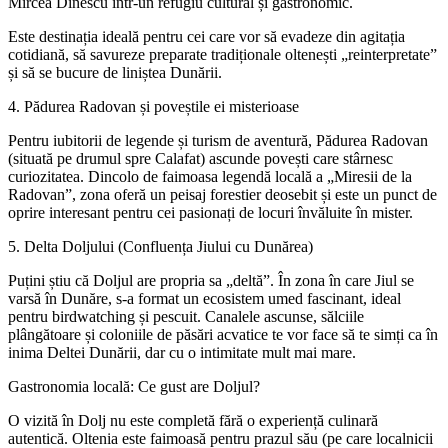
Mircea Dinescu într-un refugiu cultural și gastronomic.
Este destinația ideală pentru cei care vor să evadeze din agitația
cotidiană, să savureze preparate tradiționale oltenești „reinterpretate”
și să se bucure de liniștea Dunării.
​4. Pădurea Radovan și poveștile ei misterioase
​Pentru iubitorii de legende și turism de aventură, Pădurea Radovan
(situată pe drumul spre Calafat) ascunde povești care stârnesc
curiozitatea. Dincolo de faimoasa legendă locală a „Miresii de la
Radovan”, zona oferă un peisaj forestier deosebit și este un punct de
oprire interesant pentru cei pasionați de locuri învăluite în mister.
​5. Delta Doljului (Confluența Jiului cu Dunărea)
​Puțini știu că Doljul are propria sa „deltă”. În zona în care Jiul se
varsă în Dunăre, s-a format un ecosistem umed fascinant, ideal
pentru birdwatching și pescuit. Canalele ascunse, sălciile
plângătoare și coloniile de păsări acvatice te vor face să te simți ca în
inima Deltei Dunării, dar cu o intimitate mult mai mare.
​Gastronomia locală: Ce gust are Doljul?
​O vizită în Dolj nu este completă fără o experiență culinară
autentică. Oltenia este faimoasă pentru prazul său (pe care localnicii