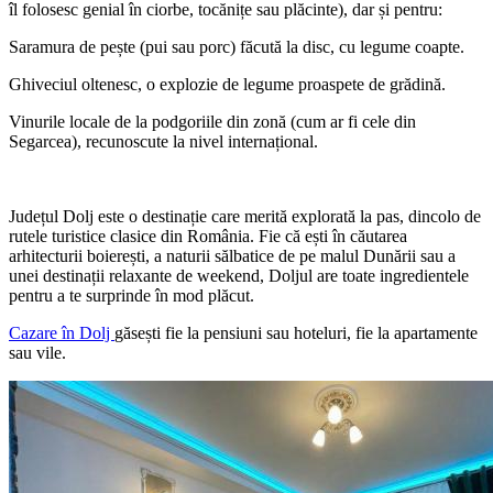
îl folosesc genial în ciorbe, tocănițe sau plăcinte), dar și pentru:
​Saramura de pește (pui sau porc) făcută la disc, cu legume coapte.
​Ghiveciul oltenesc, o explozie de legume proaspete de grădină.
​Vinurile locale de la podgoriile din zonă (cum ar fi cele din
Segarcea), recunoscute la nivel internațional.
​Județul Dolj este o destinație care merită explorată la pas, dincolo de
rutele turistice clasice din România. Fie că ești în căutarea
arhitecturii boierești, a naturii sălbatice de pe malul Dunării sau a
unei destinații relaxante de weekend, Doljul are toate ingredientele
pentru a te surprinde în mod plăcut.
Cazare în Dolj
găsești fie la pensiuni sau hoteluri, fie la apartamente
sau vile.