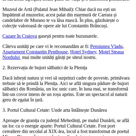
​Muzeul de Artă (Palatul Jean Mihail): Chiar dacă nu ești un
împătimit al muzeelor, acest palat din marmură de Carrara și
candelabre de Murano te va lăsa mască. În plus, găzduiește o
colecție valoroasă de opere ale lui Constantin Brâncuși.
Cazare în Craiova
gasești pentru toate buzunarele.
Câteva unități pe care vi le recomandăm ar fi:
Pensiunea Vladu
,
Apartament Constantin Penthouse
,
Hotel Sydney
,
Motel Steaua
Nordului
mai multe unități găsiți pe siteul nostru.
​2. Rezervația de bujori sălbatici de la Plenița
​Dacă iubești natura și vrei să surprinzi cadre de poveste, primăvara
trebuie să te prindă la Plenița. Aici se află singura pădure de bujori
sălbatici din România, un loc unic care, în luna mai, se transformă
într-un covor imens de un roșu aprins. Este un spectacol al naturii
greu de egalat în țară.
​3. Portul Cultural Cetate: Unde arta întâlnește Dunărea
​Aproape de granița cu județul Mehedinți, pe malul Dunării, se află
un loc cu o energie aparte: Portul Cultural Cetate. Fost port
cerealiere din secolul al XIX-lea, locul a fost transformat de poetul