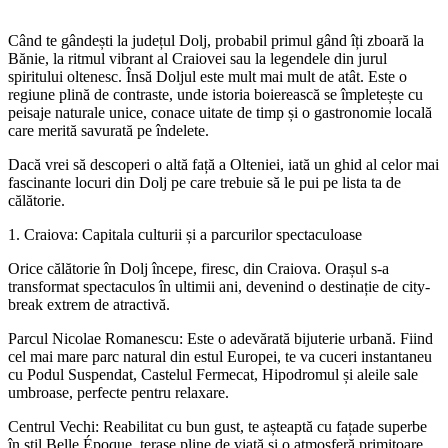
Când te gândești la județul Dolj, probabil primul gând îți zboară la
Bănie, la ritmul vibrant al Craiovei sau la legendele din jurul
spiritului oltenesc. Însă Doljul este mult mai mult de atât. Este o
regiune plină de contraste, unde istoria boierească se împletește cu
peisaje naturale unice, conace uitate de timp și o gastronomie locală
care merită savurată pe îndelete.
​Dacă vrei să descoperi o altă față a Olteniei, iată un ghid al celor mai
fascinante locuri din Dolj pe care trebuie să le pui pe lista ta de
călătorie.
​1. Craiova: Capitala culturii și a parcurilor spectaculoase
​Orice călătorie în Dolj începe, firesc, din Craiova. Orașul s-a
transformat spectaculos în ultimii ani, devenind o destinație de city-
break extrem de atractivă.
​Parcul Nicolae Romanescu: Este o adevărată bijuterie urbană. Fiind
cel mai mare parc natural din estul Europei, te va cuceri instantaneu
cu Podul Suspendat, Castelul Fermecat, Hipodromul și aleile sale
umbroase, perfecte pentru relaxare.
​Centrul Vechi: Reabilitat cu bun gust, te așteaptă cu fațade superbe
în stil Belle Époque, terase pline de viață și o atmosferă primitoare.