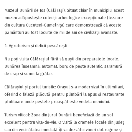
​Muzeul Dunării de Jos (Călărași): Situat chiar în municipiu, acest
muzeu adăpostește colecții arheologice excepționale (tezaure
din cultura Cucuteni-Gumelnița) care demonstrează că aceste
pământuri au fost locuite de mii de ani de civilizații avansate.
​4. Agroturism și delicii pescărești
​Nu poți vizita Călărașiul fără să guști din preparatele locale.
Dunărea înseamnă, automat, borș de pește autentic, saramură
de crap și somn la grătar.
​Călărașiul și portul turistic: Orașul s-a modernizat în ultimii ani,
oferind o faleză plăcută pentru plimbări la apus și restaurante
plutitoare unde peștele proaspăt este vedeta meniului.
​Turism viticol: Zona din jurul Dunării beneficiază de un sol
excelent pentru vița-de-vie. O vizită la cramele locale din județ
sau din vecinătatea imediată îți va dezvălui vinuri dobrogene și