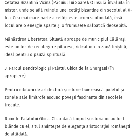
​Cetatea Bizantină Vicina (Păcuiul lui Soare): O insulă învăluită în
mister, unde se află ruinele unei cetăți bizantine din secolul al X-
lea. Cea mai mare parte a cetății este acum scufundată, însă
locul are o energie aparte și o frumusețe sălbatică deosebită.
​Mănăstirea Libertatea: Situată aproape de municipiul Călărași,
este un loc de reculegere pitoresc, ridicat într-o zonă liniștită,
ideal pentru o pauză spirituală.
​3. Parcul Dendrologic și Palatul Ghica de la Ghergani (în
apropiere)
​Pentru iubitorii de arhitectură și istorie boierească, județul și
zonele sale limitrofe ascund povești fascinante din secolele
trecute.
​Ruinele Palatului Ghica: Chiar dacă timpul și istoria nu au fost
blânde cu el, situl amintește de eleganța aristocrației românești
de altădată.