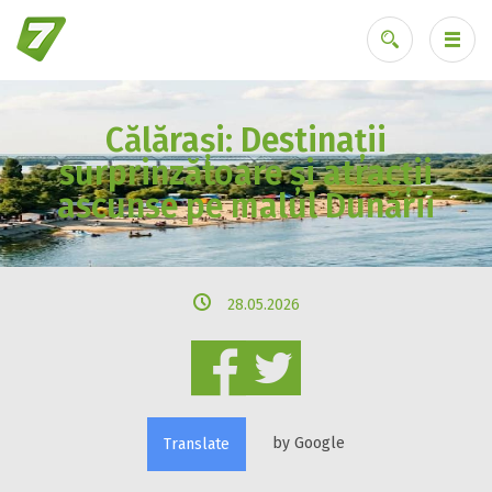
Călărași: Destinații
Ai uitat parola?
surprinzătoare și atracții
ascunse pe malul Dunării
28.05.2026
by Google
Translate