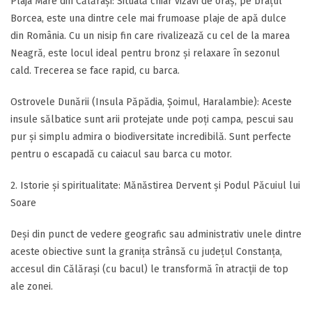
​Plaja Mare din Călărași: Situată chiar vizavi de oraș, pe brațul
Borcea, este una dintre cele mai frumoase plaje de apă dulce
din România. Cu un nisip fin care rivalizează cu cel de la marea
Neagră, este locul ideal pentru bronz și relaxare în sezonul
cald. Trecerea se face rapid, cu barca.
​Ostrovele Dunării (Insula Păpădia, Șoimul, Haralambie): Aceste
insule sălbatice sunt arii protejate unde poți campa, pescui sau
pur și simplu admira o biodiversitate incredibilă. Sunt perfecte
pentru o escapadă cu caiacul sau barca cu motor.
​2. Istorie și spiritualitate: Mănăstirea Dervent și Podul Păcuiul lui
Soare
​Deși din punct de vedere geografic sau administrativ unele dintre
aceste obiective sunt la granița strânsă cu județul Constanța,
accesul din Călărași (cu bacul) le transformă în atracții de top
ale zonei.