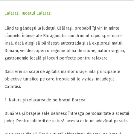
Calarasi
,
Judetul Calarasi
Când te gândești la județul Călărași, probabil îți vin în minte
câmpiile întinse ale Bărăganului sau drumul rapid spre mare.
Însă, dacă alegi să părăsești autostrada și să explorezi malul
Dunării, vei descoperi o regiune plină de istorie, natură virgină,
gastronomie locală și locuri perfecte pentru relaxare.
​Dacă vrei să scapi de agitația marilor orașe, iată principalele
obiective turistice pe care trebuie să le vizitezi în județul
Călărași.
​1. Natura și relaxarea de pe brațul Borcea
​Dunărea și brațele sale definesc întreaga personalitate a acestui
județ. Pentru iubitorii de natură, acesta este un adevărat paradis.