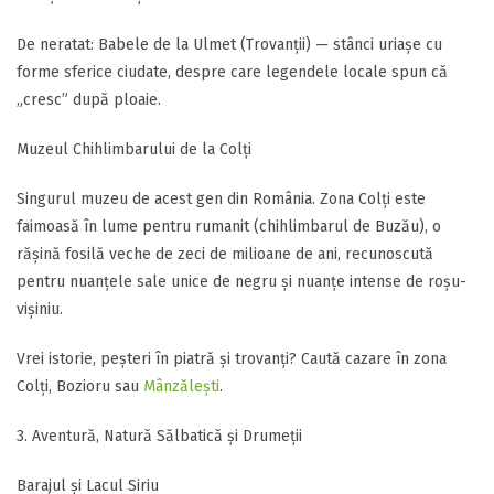
​De neratat: Babele de la Ulmet (Trovanții) — stânci uriașe cu
forme sferice ciudate, despre care legendele locale spun că
„cresc” după ploaie.
​Muzeul Chihlimbarului de la Colți
​Singurul muzeu de acest gen din România. Zona Colți este
faimoasă în lume pentru rumanit (chihlimbarul de Buzău), o
rășină fosilă veche de zeci de milioane de ani, recunoscută
pentru nuanțele sale unice de negru și nuanțe intense de roșu-
vișiniu.
​Vrei istorie, peșteri în piatră și trovanți? Caută cazare în zona
Colți, Bozioru sau
Mânzălești
.
3. Aventură, Natură Sălbatică și Drumeții
​Barajul și Lacul Siriu