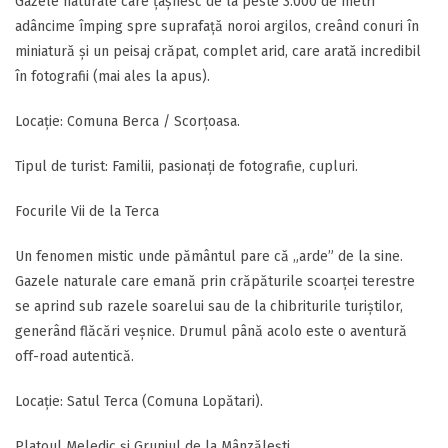
Gazele naturale care țâșnesc de la peste 3.000 de metri
adâncime împing spre suprafață noroi argilos, creând conuri în
miniatură și un peisaj crăpat, complet arid, care arată incredibil
în fotografii (mai ales la apus).
​Locație: Comuna Berca / Scorțoasa.
​Tipul de turist: Familii, pasionați de fotografie, cupluri.
​Focurile Vii de la Terca
​Un fenomen mistic unde pământul pare că „arde” de la sine.
Gazele naturale care emană prin crăpăturile scoarței terestre
se aprind sub razele soarelui sau de la chibriturile turiștilor,
generând flăcări veșnice. Drumul până acolo este o aventură
off-road autentică.
​Locație: Satul Terca (Comuna Lopătari).
​Platoul Meledic și Grunjul de la Mânzălești