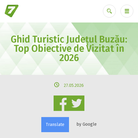
Ghid Turistic Județul Buzău:
Ai uitat parola?
Top Obiective de Vizitat în
2026
27.05.2026
by Google
Translate