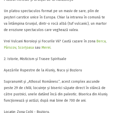
​Un platou spectaculos format pe un masiv de sare, plin de
peșteri carstice unice în Europa. Chiar la intrarea în comună te
va întâmpina Grunjul, dintr-o rocă albă (tuf vulcanic), un martor
de eroziune spectaculos care veghează valea.
​Vrei Vulcani Noroioși și Focurile Vii? Caută cazare în zona
Berca
,
Pârscov
,
Scorțoasa
sau
Merei
.
2. Istorie, Misticism și Trasee Spirituale
​Așezările Rupestre de la Aluniș, Nucu și Bozioru
​Supranumit și „Athosul Românesc”, acest complex ascunde
peste 29 de chilii, locuințe și biserici săpate direct în stâncă de
către pustnici, unele datând încă din paleotic. Biserica din Aluniș
funcționează și astăzi, după mai bine de 700 de ani.
​Locație: Zona Colți - Bozioru.