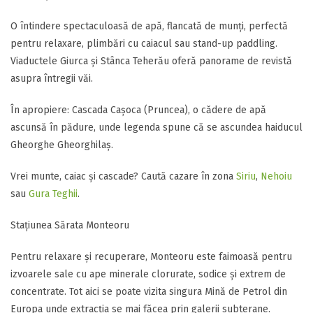
​O întindere spectaculoasă de apă, flancată de munți, perfectă
pentru relaxare, plimbări cu caiacul sau stand-up paddling.
Viaductele Giurca și Stânca Teherău oferă panorame de revistă
asupra întregii văi.
​În apropiere: Cascada Cașoca (Pruncea), o cădere de apă
ascunsă în pădure, unde legenda spune că se ascundea haiducul
Gheorghe Gheorghilaș.
​Vrei munte, caiac și cascade? Caută cazare în zona
Siriu
,
Nehoiu
sau
Gura Teghii
.
​Stațiunea Sărata Monteoru
Pentru relaxare și recuperare, Monteoru este faimoasă pentru
izvoarele sale cu ape minerale clorurate, sodice și extrem de
concentrate. Tot aici se poate vizita singura Mină de Petrol din
Europa unde extracția se mai făcea prin galerii subterane.