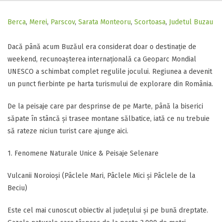
Berca
,
Merei
,
Parscov
,
Sarata Monteoru
,
Scortoasa
,
Judetul Buzau
Dacă până acum Buzăul era considerat doar o destinație de
weekend, recunoașterea internațională ca Geoparc Mondial
UNESCO a schimbat complet regulile jocului. Regiunea a devenit
un punct fierbinte pe harta turismului de explorare din România.
​De la peisaje care par desprinse de pe Marte, până la biserici
săpate în stâncă și trasee montane sălbatice, iată ce nu trebuie
să rateze niciun turist care ajunge aici.
1. Fenomene Naturale Unice & Peisaje Selenare
​Vulcanii Noroioși (Pâclele Mari, Pâclele Mici și Pâclele de la
Beciu)
​Este cel mai cunoscut obiectiv al județului și pe bună dreptate.