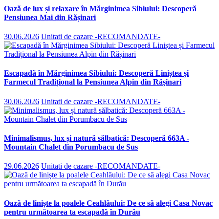
Oază de lux și relaxare în Mărginimea Sibiului: Descoperă
Pensiunea Mai din Rășinari
30.06.2026
Unitati de cazare -RECOMANDATE-
Escapadă în Mărginimea Sibiului: Descoperă Liniștea și
Farmecul Tradițional la Pensiunea Alpin din Rășinari
30.06.2026
Unitati de cazare -RECOMANDATE-
Minimalismus, lux și natură sălbatică: Descoperă 663A -
Mountain Chalet din Porumbacu de Sus
29.06.2026
Unitati de cazare -RECOMANDATE-
Oază de liniște la poalele Ceahlăului: De ce să alegi Casa Novac
pentru următoarea ta escapadă în Durău