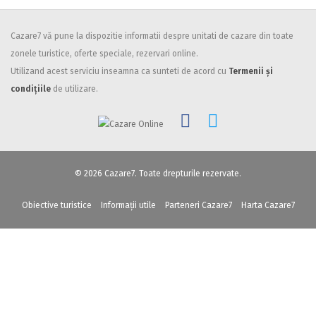
Cazare7 vă pune la dispozitie informatii despre unitati de cazare din toate
zonele turistice, oferte speciale, rezervari online.
Utilizand acest serviciu inseamna ca sunteti de acord cu
Termenii și
condițiile
de utilizare.
© 2026 Cazare7. Toate drepturile rezervate.
Obiective turistice
Informații utile
Parteneri Cazare7
Harta Cazare7