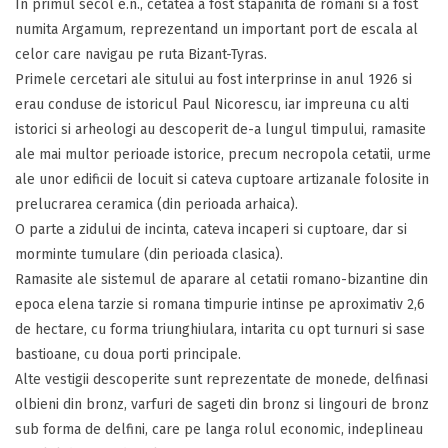
In primul secol e.n., cetatea a fost stapanita de romani si a fost
numita Argamum, reprezentand un important port de escala al
celor care navigau pe ruta Bizant-Tyras.
Primele cercetari ale sitului au fost interprinse in anul 1926 si
erau conduse de istoricul Paul Nicorescu, iar impreuna cu alti
istorici si arheologi au descoperit de-a lungul timpului, ramasite
ale mai multor perioade istorice, precum necropola cetatii, urme
ale unor edificii de locuit si cateva cuptoare artizanale folosite in
prelucrarea ceramica (din perioada arhaica).
O parte a zidului de incinta, cateva incaperi si cuptoare, dar si
morminte tumulare (din perioada clasica).
Ramasite ale sistemul de aparare al cetatii romano-bizantine din
epoca elena tarzie si romana timpurie intinse pe aproximativ 2,6
de hectare, cu forma triunghiulara, intarita cu opt turnuri si sase
bastioane, cu doua porti principale.
Alte vestigii descoperite sunt reprezentate de monede, delfinasi
olbieni din bronz, varfuri de sageti din bronz si lingouri de bronz
sub forma de delfini, care pe langa rolul economic, indeplineau