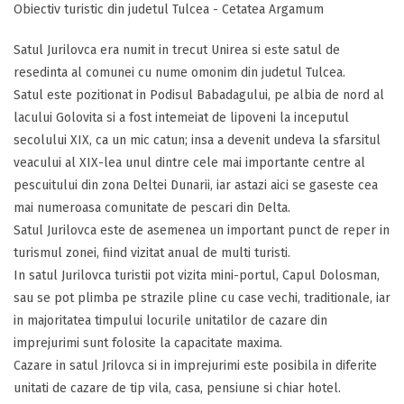
Obiectiv turistic din judetul Tulcea - Cetatea Argamum
Satul Jurilovca era numit in trecut Unirea si este satul de
resedinta al comunei cu nume omonim din judetul Tulcea.
Satul este pozitionat in Podisul Babadagului, pe albia de nord al
lacului Golovita si a fost intemeiat de lipoveni la inceputul
secolului XIX, ca un mic catun; insa a devenit undeva la sfarsitul
veacului al XIX-lea unul dintre cele mai importante centre al
pescuitului din zona Deltei Dunarii, iar astazi aici se gaseste cea
mai numeroasa comunitate de pescari din Delta.
Satul Jurilovca este de asemenea un important punct de reper in
turismul zonei, fiind vizitat anual de multi turisti.
In satul Jurilovca turistii pot vizita mini-portul, Capul Dolosman,
sau se pot plimba pe strazile pline cu case vechi, traditionale, iar
in majoritatea timpului locurile unitatilor de cazare din
imprejurimi sunt folosite la capacitate maxima.
Cazare in satul Jrilovca si in imprejurimi este posibila in diferite
unitati de cazare de tip vila, casa, pensiune si chiar hotel.