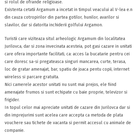
si rolul de ofrande religioase.
Existenta cetatii Argamum a incetat in timpul veacului al V-lea e.n
din cauza cotropirilor din partea gotilor, hunilor, avarilor si
slavilor, dar si datorita inchiderii golfului Argamon.
Turistii care viziteaza situl arheologic Argamum din localitatea
Jurilovca, dar si zona invecinata acesteia, pot gasi cazare in unitati
care ofera importante facilitati, ca: acces la bucatarie pentru cei
care doresc sa-si pregateasca singuri mancarea, curte, terasa,
loc de gratar amenajat, bar, spatiu de joaca pentu copii, internet
wireless si parcare gratuita.
Nici camerele acestor unitati nu sunt mai prejos, ele fiind
amenajate frumos si sunt echipate cu baie proprie, televizor si
frigider.
In topul celor mai apreciate unitati de cazare din Jurilovca dar si
din imprejurimi sunt acelea care accepta ca metoda de plata
vouchere sau tichete de vacanta si permit accesul cu animale de
companie.