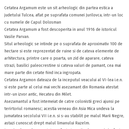
Cetatea Argamum este un sit arheologic din partea estica a
judetului Tulcea, aflat pe suprafata comunei Jurilovca, intr-un loc
cu numele de Capul Dolosman
Cetatea Argamum a fost descoperita in anul 1916 de istoricul
Vasile Parvan.
Situl arheologic se intinde pe o suprafata de aproximativ 100 de
hectare si este reprezentat de ruine si de cateva elemente de
arhitectura, printre care o poarta, un zid de aparare, cateva
strazi, basilici paleocrestine si cateva valuri de pamant, cea mai
mare parte din cetate fiind inca ingropata.
Cetatea Argamon dateaza de la inceputul veacului al VI-lea i.e.n.
si este parte al celui mai vechi asezamant din Romania atestat
intr-un izvor antic, Hecateu din Milet.
Asezamantul a fost intemeiat de catre colonistii greci ajunsi pe
terirtoriul romanesc; acestia veneau din Asia Mica undeva la
jumatatea secolului VII i.e.n. si s-au stabilit pe malul Marii Negre,
astazi cunoscut drept malul limanului Razelm.