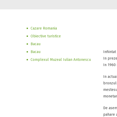
Cazare Romania
Obiective turistice
Bacau
Bacau
Infiintat
In preze
Complexul Muzeal Iulian Antonescu
In 1960 
In actua
bronzulu
mestesug
monetare
De aseme
pahare a