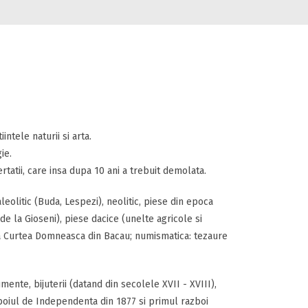
intele naturii si arta.
ie.
rtatii, care insa dupa 10 ani a trebuit demolata.
eolitic (Buda, Lespezi), neolitic, piese din epoca
e la Gioseni), piese dacice (unelte agricole si
a Curtea Domneasca din Bacau; numismatica: tezaure
ente, bijuterii (datand din secolele XVII - XVIII),
azboiul de Independenta din 1877 si primul razboi