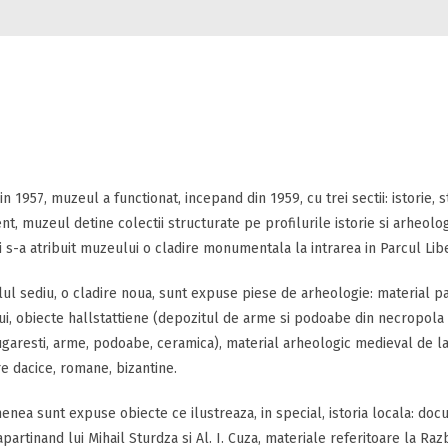
 in 1957, muzeul a functionat, incepand din 1959, cu trei sectii: istorie, sti
nt, muzeul detine colectii structurate pe profilurile istorie si arheolog
i s-a atribuit muzeului o cladire monumentala la intrarea in Parcul Libe
lul sediu, o cladire noua, sunt expuse piese de arheologie: material pal
i, obiecte hallstattiene (depozitul de arme si podoabe din necropola d
aresti, arme, podoabe, ceramica), material arheologic medieval de l
 dacice, romane, bizantine.
nea sunt expuse obiecte ce ilustreaza, in special, istoria locala: docum
partinand lui Mihail Sturdza si Al. I. Cuza, materiale referitoare la R