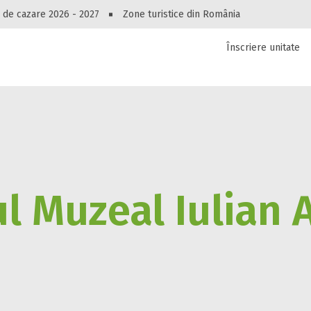
Ai uitat parola?
Peste 10549 oferte de cazare!
 de cazare 2026 - 2027
Zone turistice din România
Recuperare parolă
Înscriere unitate
luri, pensiuni, vile, apartamente sau alte unitați
cel mai bun preț.
Autentificare
l Muzeal Iulian 