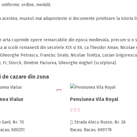
 uniforme, ordine, medalii.
 acestea, muzeul mai adaposteste si documente privitoare la istoria lit
e arta cuprinde opere remarcabile din epoca medievala, precum si o s
 ai scolii romanesti din secolele XIX si XX, ca Theodor Aman, Nicolae
 Gheorghe Petrascu, Francisc Sirato, Nicolae Tonitza, Lucian Grigoresc
), Fr, Storck, Dimitrie Paciurea, Gheorghe Anghel (sculptura).
i de cazare din zona
nea Vialux
Pensiunea Vila Royal
Garii, Nr. 70
Strada Alecu Russo, Nr. 26
Bacau, 600251
Bacau, Bacau, 600178