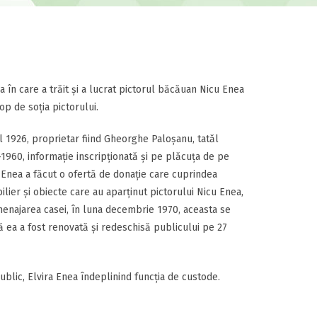
în care a trăit și a lucrat pictorul băcăuan Nicu Enea
op de soția pictorului.
l 1926, proprietar fiind Gheorghe Paloșanu, tatăl
9–1960, informație inscripționată și pe plăcuța de pe
a Enea a făcut o ofertă de donație care cuprindea
ilier și obiecte care au aparținut pictorului Nicu Enea,
enajarea casei, în luna decembrie 1970, aceasta se
ă ea a fost renovată și redeschisă publicului pe 27
lic, Elvira Enea îndeplinind funcția de custode.