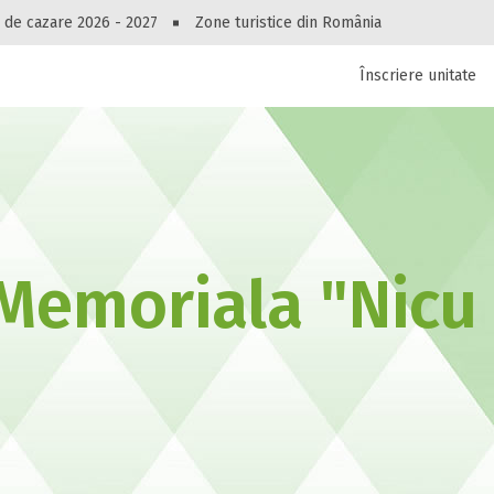
Peste 10545 oferte de cazare!
 de cazare 2026 - 2027
Zone turistice din România
Înscriere unitate
luri, pensiuni, vile, apartamente sau alte unitați
cel mai bun preț.
Ai uitat parola?
Memoriala "Nicu