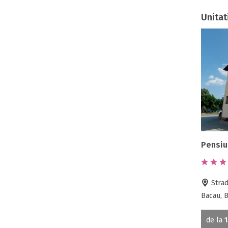
Unitat
Pensiu
Strada
Bacau, 
de la
1