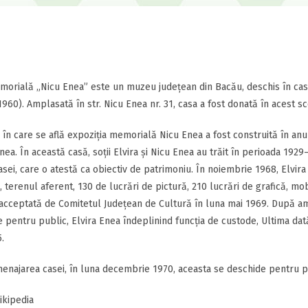
orială „Nicu Enea” este un muzeu județean din Bacău, deschis în casa 
1960). Amplasată în str. Nicu Enea nr. 31, casa a fost donată în acest sc
 în care se află expoziția memorială Nicu Enea a fost construită în anu
Enea. În această casă, soții Elvira și Nicu Enea au trăit în perioada 192
asei, care o atestă ca obiectiv de patrimoniu. În noiembrie 1968, Elvir
, terenul aferent, 130 de lucrări de pictură, 210 lucrări de grafică, mob
acceptată de Comitetul Județean de Cultură în luna mai 1969. După am
 pentru public, Elvira Enea îndeplinind funcția de custode, Ultima dat
.
najarea casei, în luna decembrie 1970, aceasta se deschide pentru pub
ikipedia