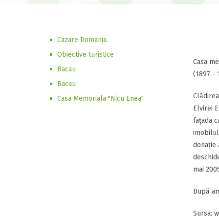
Cazare Romania
Obiective turistice
Casa mem
Bacau
(1897 - 
Bacau
Clădirea
Casa Memoriala "Nicu Enea"
Elvirei 
fațada c
imobilul
donație 
deschide
mai 2005
După ame
Sursa: w